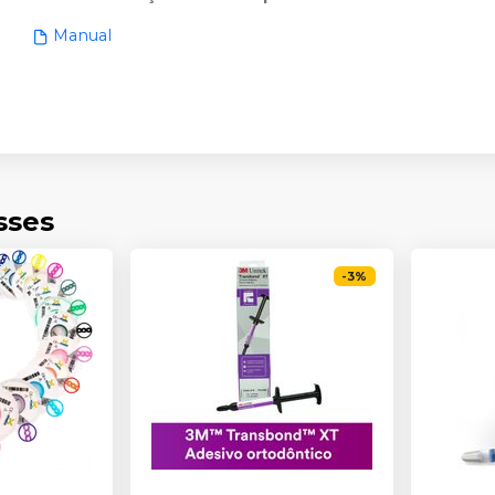
Manual
sses
-
3
%