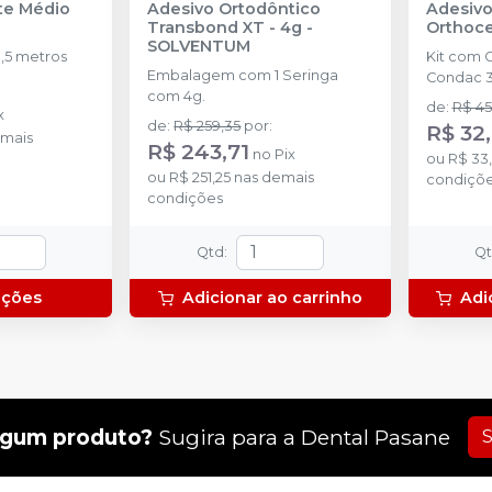
nte Médio
Adesivo Ortodôntico
Adesivo
Transbond XT - 4g
-
Orthoc
SOLVENTUM
,5 metros
Kit com 
Embalagem com 1 Seringa
Condac 3
com 4g.
de
:
R$ 45
x
de
:
R$ 259,35
por
:
R$ 32
mais
R$ 243,71
no
Pix
ou
R$ 33
ou
R$ 251,25
nas demais
condiçõ
condições
Qtd
:
Q
pções
Adicionar ao carrinho
Adi
lgum produto?
Sugira para a
Dental Pasane
S