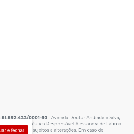
|
61.692.422/0001-60
|
Avenida Doutor Andrade e Silva,
6.958-8 Farmacêutica Responsável Alessandra de Fatima
a virtual estão sujeitos a alterações. Em caso de
uar e fechar