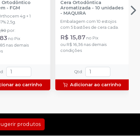
 Ortodôntico
Cera Ortodôntica
em
-
FGM
Aromatizada - 10 unidades
-
MAQUIRA
Orthocem 4g + 1
Embalagem com 10 estojos
7% 2,5g.
com 5 bastões de cera cada.
,90
por
:
R$ 15,87
,83
no
Pix
no
Pix
ou
R$ 16,36
nas demais
,85
nas demais
condições
es
td
:
Qtd
:
cionar ao carrinho
Adicionar ao carrinho
ugerir produtos