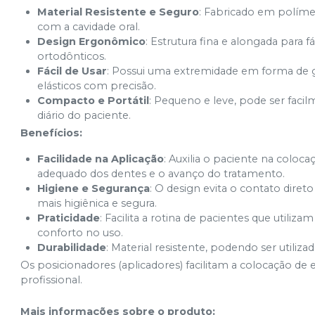
Material Resistente e Seguro
: Fabricado em polímer
com a cavidade oral.
Design Ergonômico
: Estrutura fina e alongada para f
ortodônticos.
Fácil de Usar
: Possui uma extremidade em forma de g
elásticos com precisão.
Compacto e Portátil
: Pequeno e leve, pode ser faci
diário do paciente.
Benefícios:
Facilidade na Aplicação
: Auxilia o paciente na colo
adequado dos dentes e o avanço do tratamento.
Higiene e Segurança
: O design evita o contato dir
mais higiênica e segura.
Praticidade
: Facilita a rotina de pacientes que utiliz
conforto no uso.
Durabilidade
: Material resistente, podendo ser utili
Os posicionadores (aplicadores) facilitam a colocação de 
profissional.
Mais informações sobre o produto
: