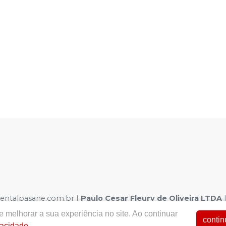
dentalpasane.com.br |
Paulo Cesar Fleury de Oliveira LTDA
| Autorizações de Funcionamento ANVISA - Medicamentos: 1.0
 melhorar a sua experiência no site. Ao continuar
a - Fotos meramente ilustrativas - Os preços e condições da loj
contin
vacidade
.