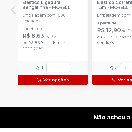
Elástico Ligadura
Elástico Corre
Bengalinha
-
MORELLI
1,5m
-
MORELLI
Embalagem com 1000
Embalagem com 1
unidades
a partir de
:
a partir de
:
R$ 12,90
no
Pi
R$ 8,63
no
Pix
ou
R$ 13,30
nas de
ou
R$ 8,90
nas demais
condições
condições
Qtd
:
Qtd
:
Ver opções
Ver o
Não achou a