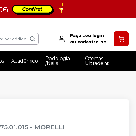
Faça seu login
ar por código
ou cadastre-se
Podologia
Ofertas
os
Acadêmico
/Nails
Ultradent
75.01.015
-
MORELLI