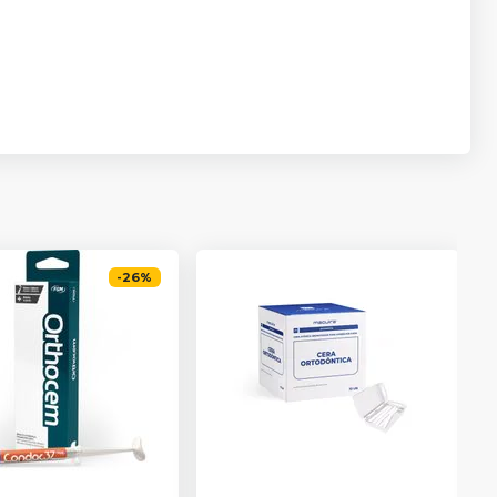
-
26
%