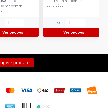
,95
no
Pix
ou
R$ 98,19
nas demais
condições
,90
nas demais
es
td
:
Qtd
:
Ver opções
Ver opções
ugerir produtos