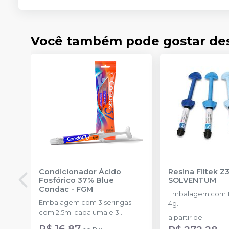
Você também pode gostar de
Condicionador Ácido
Resina Filtek Z
Fosfórico 37% Blue
SOLVENTUM
Condac
-
FGM
Embalagem com 1 
Embalagem com 3 seringas
4g.
com 2,5ml cada uma e 3
a partir de
:
ponteiras para aplicação.
R$ 16,87