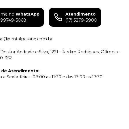
ame no
WhatsApp
Atendimento
) 99749-5068
(17) 3279-3900
tual@dentalpasane.com.br
Doutor Andrade e Silva, 1221 - Jardim Rodrigues, Olímpia -
00-352
o de Atendimento
:
a Sexta-feira - 08:00 as 11:30 e das 13:00 as 17:30