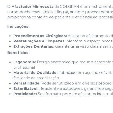
O
Afastador Minnesota
da GOLGRAN é um instrumento o
como bochechas, lábios e língua, durante procedimentos c
proporciona conforto ao paciente e eficiência ao profissi
Indicações:
Procedimentos Cirúrgicos:
Auxilia no afastamento d
Restaurações e Limpezas:
Mantém o espaço necessár
Extrações Dentárias:
Garante uma visão clara e sem 
Benefícios:
Ergonomia:
Design anatômico que reduz o desconforto
profissional.
Material de Qualidade:
Fabricado em aço inoxidável, g
facilidade de esterilização.
Versatilidade:
Pode ser utilizado em diversos procedi
Esterilizável:
Resistente a autoclaves, garantindo segu
Praticidade:
Seu formato permite afastar tecidos mole