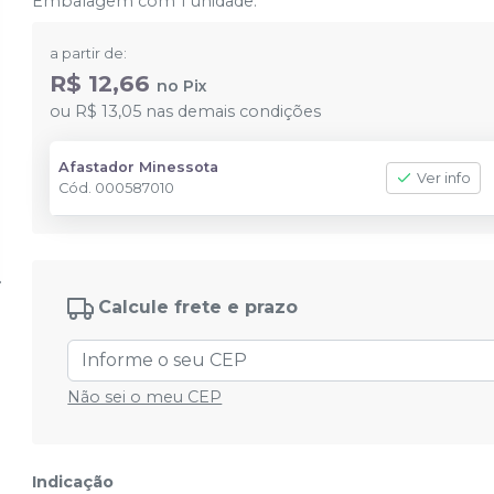
Embalagem com 1 unidade.
a partir de:
R$ 12,66
no
Pix
ou
R$ 13,05
nas demais condições
Afastador Minessota
Ver info
Cód.
000587010
Calcule frete e prazo
Não sei o meu CEP
Indicação