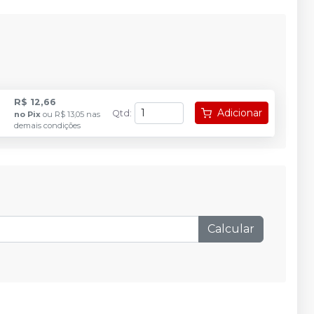
R$ 12,66
Adicionar
Qtd
:
no
Pix
ou
R$ 13,05
nas
demais condições
Calcular