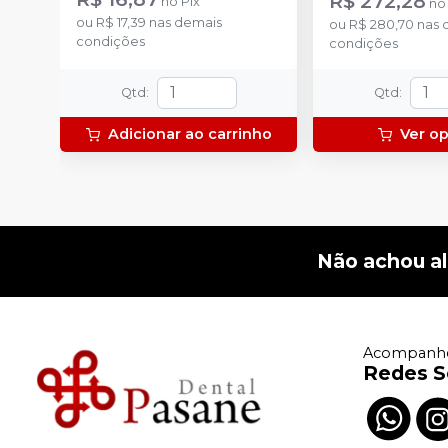
R$ 272,28
no
Pix
n
ou
R$ 17,39
nas demais
ou
R$ 280,70
nas 
condições
condições
Qtd
:
Qtd
:
Adicionar ao carrinho
Ver o
Não achou a
Acompanhe
Redes S