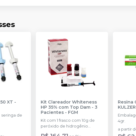
sses
350 XT
-
Kit Clareador Whiteness
Resina 
HP 35% com Top Dam - 3
KULZER
Pacientes
-
FGM
seringa de
Embalage
Kit com 1 frasco com 10g de
4gr.
peróxido de hidrogênio
a partir 
concentrado + 1 frasco com 5g
R$ 164,71