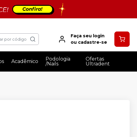
Faça seu login
ar por código
ou cadastre-se
Podologia
Ofertas
os
Acadêmico
/Nails
Ultradent