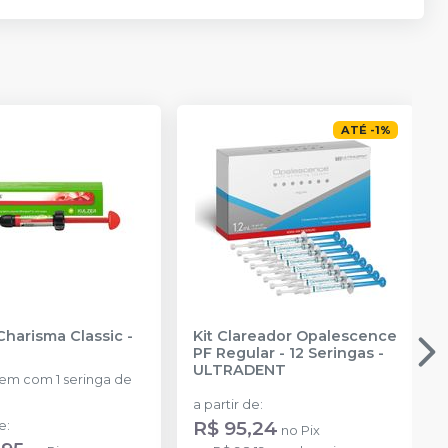
ATÉ
-
1
%
Charisma Classic
-
Kit Clareador Opalescence
PF Regular - 12 Seringas
-
ULTRADENT
m com 1 seringa de
a partir de
:
R$ 95,24
de
:
no
Pix