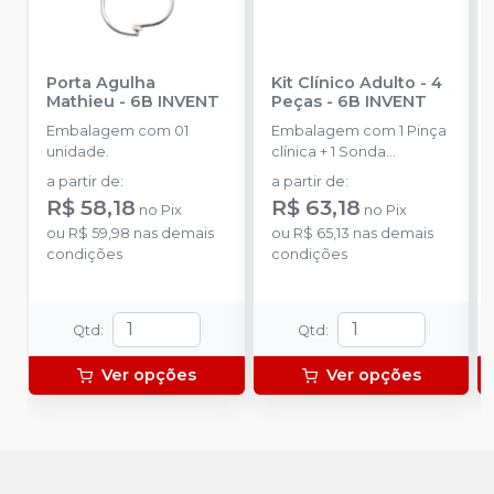
Porta Agulha
Kit Clínico Adulto - 4
Mathieu
-
6B INVENT
Peças
-
6B INVENT
Embalagem com 01
Embalagem com 1 Pinça
unidade.
clínica + 1 Sonda
exploradora + 1
a partir de
:
a partir de
:
Escavador e 1 Cabo com
R$ 58,18
R$ 63,18
no
Pix
no
Pix
espelho nº 5.
ou
R$ 59,98
nas demais
ou
R$ 65,13
nas demais
condições
condições
Qtd
:
Qtd
:
Ver opções
Ver opções