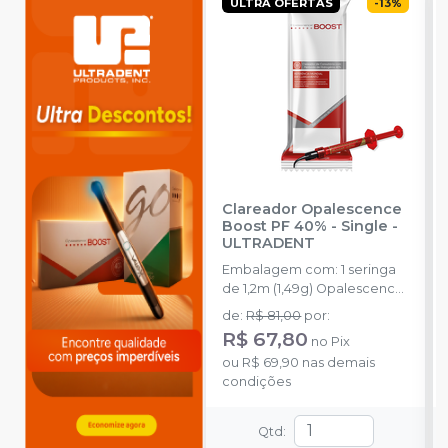
ULTRA OFERTAS
-
13
%
Clareador Opalescence
Boost PF 40% - Single
-
ULTRADENT
Embalagem com: 1 seringa
de 1,2m (1,49g) Opalescence
Boost e 3 Black Mini Tip.
de
:
R$ 81,00
por
:
R$ 67,80
no
Pix
ou
R$ 69,90
nas demais
condições
Qtd
: