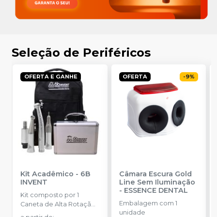
Seleção de Periféricos
OFERTA E GANHE
OFERTA
-
9
%
Kit Acadêmico
-
6B
Câmara Escura Gold
INVENT
Line Sem Iluminação
-
ESSENCE DENTAL
Kit composto por 1
Embalagem com 1
Caneta de Alta Rotação ,
unidade
1 Caneta de Baixa