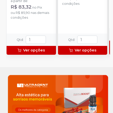
a partir de
:
condições
R$ 83,32
no
Pix
ou
R$ 85,90
nas demais
condições
Qtd
:
Qtd
:
Ver opções
Ver opções