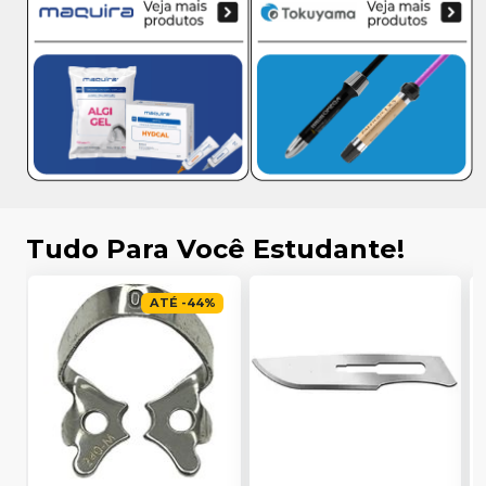
Tudo Para Você Estudante!
ATÉ
-
44
%