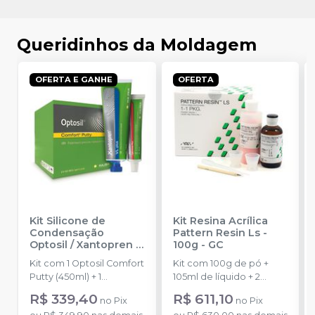
Queridinhos da Moldagem
OFERTA E GANHE
OFERTA
Kit Silicone de
Kit Resina Acrílica
Condensação
Pattern Resin Ls -
Optosil / Xantopren
-
100g
-
GC
KULZER
Kit com 1 Optosil Comfort
Kit com 100g de pó +
Putty (450ml) + 1
105ml de líquido + 2
Xantopren VL Plus
dappens + 1 pincel + 1
R$ 339,40
R$ 611,10
no
Pix
no
Pix
(140ml) + 1 Activator
pipeta.