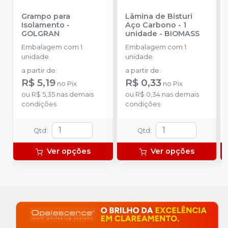
Grampo para
Lâmina de Bisturi
Isolamento
-
Aço Carbono - 1
GOLGRAN
unidade
-
BIOMASS
Embalagem com 1
Embalagem com 1
unidade.
unidade.
a partir de
:
a partir de
:
R$ 5,19
R$ 0,33
no
Pix
no
Pix
ou
R$ 5,35
nas demais
ou
R$ 0,34
nas demais
condições
condições
Qtd
:
Qtd
:
Ver opções
Ver opções