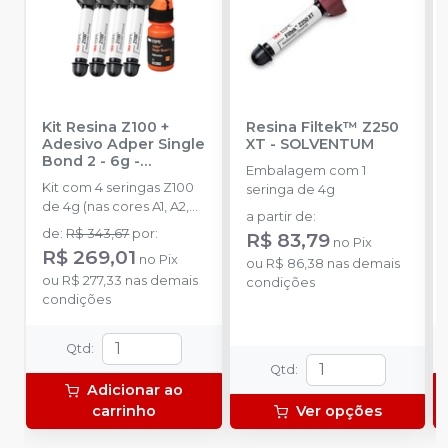
Kit Resina Z100 +
Resina Filtek™ Z250
Adesivo Adper Single
XT
-
SOLVENTUM
Bond 2 - 6g
-
Embalagem com 1
SOLVENTUM
Kit com 4 seringas Z100
seringa de 4g
de 4g (nas cores A1, A2,
a partir de
:
A3 e A3.5) e 1 frasco de
de
:
R$ 343,67
por
:
R$ 83,79
no
Pix
6g (adesivo).
R$ 269,01
no
Pix
ou
R$ 86,38
nas demais
ou
R$ 277,33
nas demais
condições
condições
Qtd
:
Qtd
:
Adicionar ao
carrinho
Ver opções