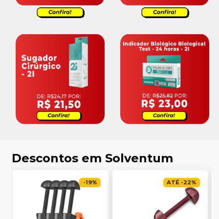
Descontos em Solventum
-
19
%
ATÉ
-
22
%