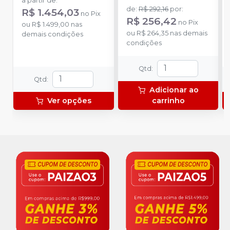
a partir de
:
Rotação, 1 Micromotor e
de
:
R$ 292,16
por
:
R$ 1.454,03
no
Pix
1 Peça Reta e mochila
R$ 256,42
no
Pix
ou
R$ 1.499,00
nas
ou
R$ 264,35
nas demais
demais condições
condições
Qtd
:
Qtd
:
Adicionar ao
Ver opções
carrinho