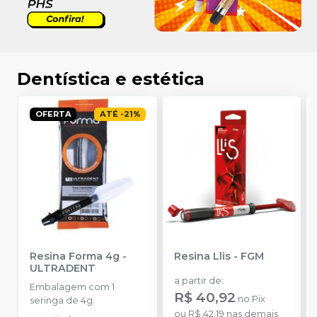
Dentística e estética
OFERTA
ATÉ
-
21
%
Resina Forma 4g
-
Resina Llis
-
FGM
ULTRADENT
a partir de
:
Embalagem com 1
R$ 40,92
no
Pix
seringa de 4g.
ou
R$ 42,19
nas demais