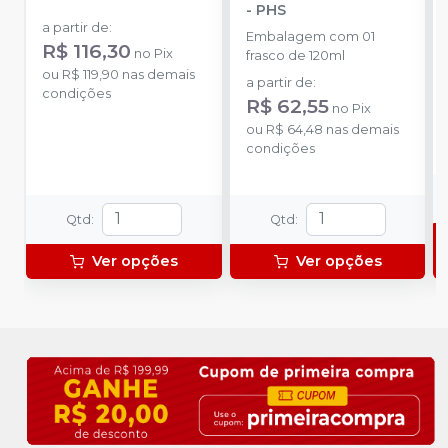
-
PHS
a partir de
:
Embalagem com 01
R$ 116,30
no
Pix
frasco de 120ml
ou
R$ 119,90
nas demais
a partir de
:
condições
R$ 62,55
no
Pix
ou
R$ 64,48
nas demais
condições
Qtd
:
Qtd
:
Ver opções
Ver opções