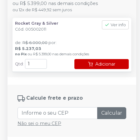
ou
R$ 5.399,00
nas demais condições
ou
12
x
de
R$ 449,92
sem juros
Rocket Gray & Silver
Ver info
Cód.
005002011
de
:
R$ 6.000,00
por
:
R$ 5.237,03
no
Pix
ou
R$ 5.399,00
nas demais condições
Adicionar
Qtd
:
Calcule frete e prazo
Calcular
Não sei o meu CEP