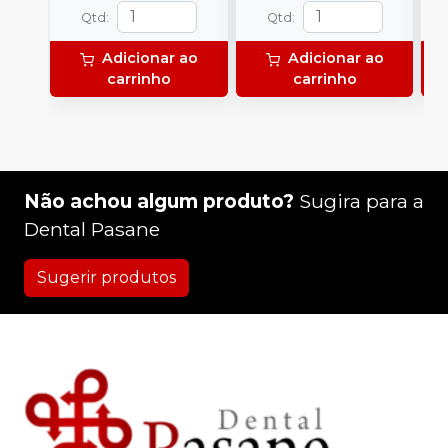
Qtd
:
Qtd
:
Adicionar ao
Adicionar ao
carrinho
carrinho
Não achou algum produto?
Sugira para a
Dental Pasane
Sugerir produtos