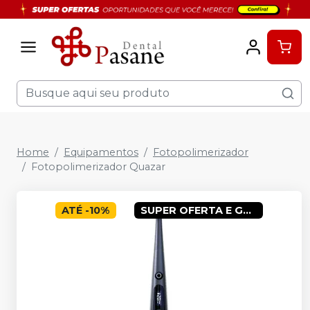
Home
Equipamentos
Fotopolimerizador
Fotopolimerizador Quazar
ATÉ
-
10
%
SUPER OFERTA E GANHE BRINDES