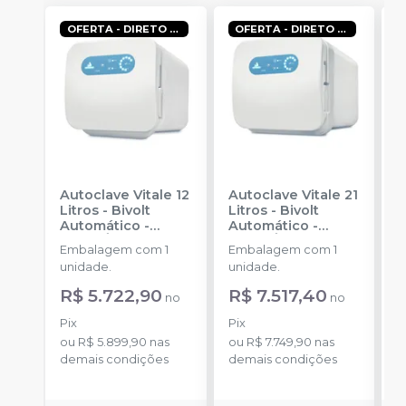
OFERTA - DIRETO COM ESPECIALISTA
OFERTA - DIRETO COM ESPECIALISTA
Autoclave Vitale 12
Autoclave Vitale 21
F
Litros - Bivolt
Litros - Bivolt
V
Automático
-
Automático
-
G
CRISTÓFOLI
CRISTÓFOLI
U
Embalagem com 1
Embalagem com 1
E
unidade.
unidade.
V
4
R$ 5.722,90
R$ 7.517,40
d
no
no
r
R
c
Pix
Pix
b
P
ou
R$ 5.899,90
nas
ou
R$ 7.749,90
nas
s
demais condições
demais condições
o
lu
d