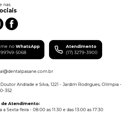
 nas
ociais
ame no
WhatsApp
Atendimento
) 99749-5068
(17) 3279-3900
tual@dentalpasane.com.br
Doutor Andrade e Silva, 1221 - Jardim Rodrigues, Olímpia -
00-352
o de Atendimento
:
a Sexta-feira - 08:00 as 11:30 e das 13:00 as 17:30