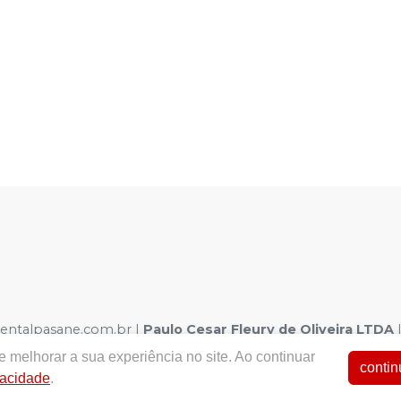
dentalpasane.com.br |
Paulo Cesar Fleury de Oliveira LTDA
| Autorizações de Funcionamento ANVISA - Medicamentos: 1.0
 melhorar a sua experiência no site. Ao continuar
a - Fotos meramente ilustrativas - Os preços e condições da loj
contin
vacidade
.
arrinho de Compra. Não vendemos por atacado, por isso nos re