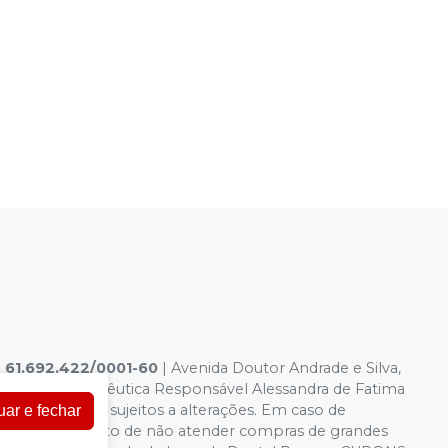
|
61.692.422/0001-60
|
Avenida Doutor Andrade e Silva,
6.958-8 Farmacêutica Responsável Alessandra de Fatima
a virtual estão sujeitos a alterações. Em caso de
uar e fechar
servamos o direito de não atender compras de grandes