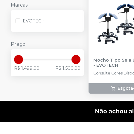
Marcas
EVOTECH
Preço
Mocho Tipo Sela 
-
EVOTECH
R$ 1.499,00
R$ 1.500,00
Consulte Cor
Esgota
Não achou a