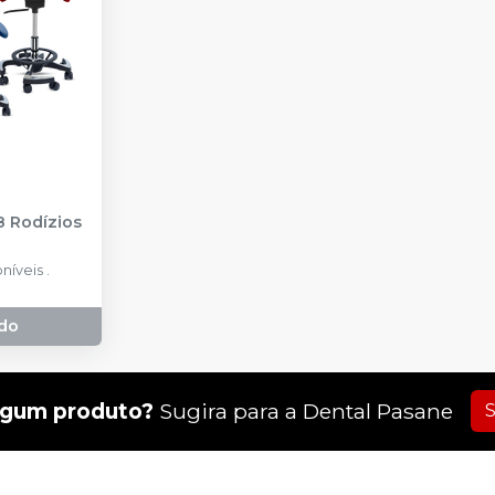
8 Rodízios
es Disponíveis .
do
lgum produto?
Sugira para a
Dental Pasane
S