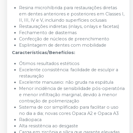
Resina microhíbrida para restaurações diretas
em dentes anteriores e posteriores em Classes I,
II, III, IV e V, incluindo superfícies oclusais
Restaurações indiretas (inlays, onlays e facetas)
Fechamento de diastemas
Confecção de núcleos de preenchimento
Esplintagem de dentes com mobilidade
Características/Benefícios:
Ótimos resultados estéticos
Excelente consistência: facilidade de esculpir a
restauração
Excelente manuseio: não gruda na espátula
Menor incidência de sensibilidade pós-operatória
e menor infiltração marginal, devido à menor
contração de polimerização
Sistema de cor simplificado para facilitar o uso
no dia a dia; novas cores Opaca A2 e Opaca A3
Radiopaca
Alta resistência ao desgaste
Carga em zircônia e sílica que garante elevadas