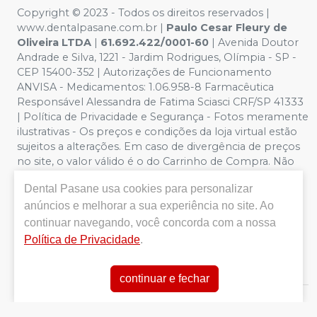
Copyright © 2023 - Todos os direitos reservados |
www.dentalpasane.com.br |
Paulo Cesar Fleury de
Oliveira LTDA
|
61.692.422/0001-60
|
Avenida Doutor
Andrade e Silva, 1221
- Jardim Rodrigues, Olímpia - SP -
CEP 15400-352 | Autorizações de Funcionamento
ANVISA - Medicamentos: 1.06.958-8 Farmacêutica
Responsável Alessandra de Fatima Sciasci CRF/SP 41333
| Política de Privacidade e Segurança - Fotos meramente
ilustrativas - Os preços e condições da loja virtual estão
sujeitos a alterações. Em caso de divergência de preços
no site, o valor válido é o do Carrinho de Compra. Não
vendemos por atacado, por isso nos reservamos o
Dental Pasane
usa cookies para personalizar
direito de não atender compras de grandes volumes
anúncios e melhorar a sua experiência no site. Ao
pelo site.
Importante:
Ofertas válidas enquanto
durarem os estoques. Vendas sujeitas a análise,
continuar navegando, você concorda com a nossa
disponibilidade e confirmação de dados pela Dental
Política de Privacidade
.
Pasane. CUPONS DE DESCONTO NÃO SÃO VÁLIDOS
PARA OFERTAS DA CATEGORIA SALDÃO.
continuar e fechar
E-commerce produzido por
Sou Odonto Ecommerce
.