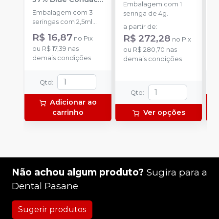
Embalagem com 1
FGM
P
Embalagem com 3
K
seringa de 4g.
seringas com 2,5ml
1
a partir de
:
cada uma e 3
h
R$ 16,87
R
R$ 272,28
no
Pix
no
Pix
ponteiras para
c
ou
R$ 17,39
nas
o
aplicação.
ou
R$ 280,70
nas
c
demais condições
d
demais condições
e
c
N
Qtd
:
(
Qtd
:
p
Adicionar ao
e
carrinho
Ver opções
p
1
Não achou algum produto?
Sugira para a
Dental Pasane
Sugerir produtos