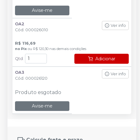
Avise-me
OA2
Ver info
Cód.
000026010
R$ 116,69
no
Pix
ou
R$ 120,30
nas demais condições
Adicionar
Qtd
:
OA3
Ver info
Cód.
000026120
Produto esgotado
Avise-me
Calcule frete e prazo