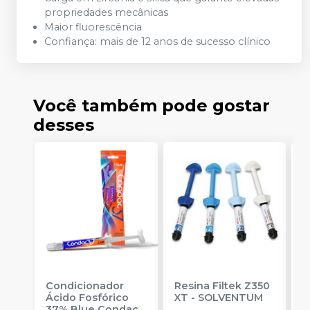
propriedades mecânicas
Maior fluorescência
Confiança: mais de 12 anos de sucesso clínico
Você também pode gostar
desses
Condicionador
Resina Filtek Z350
K
Ácido Fosfórico
XT
-
SOLVENTUM
W
37% Blue Condac
-
c