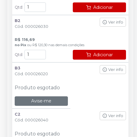
Adicionar
Qtd
:
B2
Ver info
Cód.
000026030
R$ 116,69
no
Pix
ou
R$ 120,30
nas demais condições
Adicionar
Qtd
:
B3
Ver info
Cód.
000026020
Produto esgotado
Avise-me
C2
Ver info
Cód.
000026040
Produto esgotado