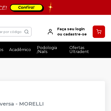
Faça seu login
ar por código
ou cadastre-se
Podologia
Ofertas
os
Acadêmico
/Nails
Ultradent
eversa
-
MORELLI