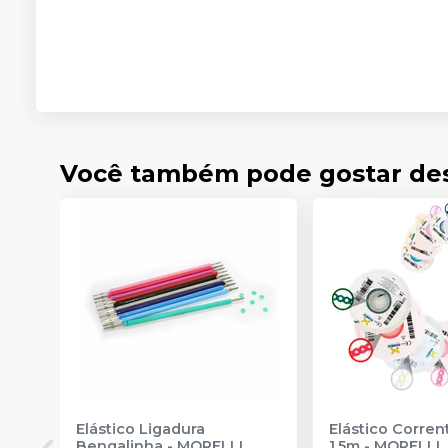
Você também pode gostar de
Elástico Ligadura
Elástico Corre
Bengalinha
-
MORELLI
1,5m
-
MORELLI