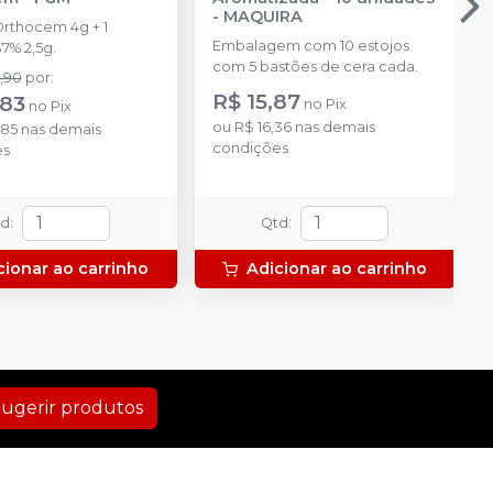
-
MAQUIRA
Orthocem 4g + 1
Embalagem com 10 estojos
7% 2,5g.
com 5 bastões de cera cada.
,90
por
:
R$ 15,87
,83
no
Pix
no
Pix
ou
R$ 16,36
nas demais
,85
nas demais
condições
es
td
:
Qtd
:
cionar ao carrinho
Adicionar ao carrinho
ugerir produtos