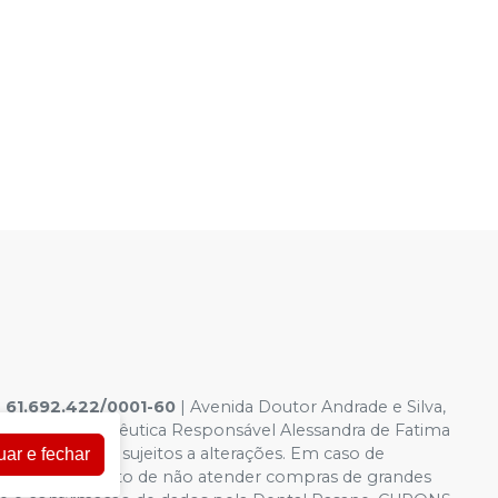
|
61.692.422/0001-60
|
Avenida Doutor Andrade e Silva,
6.958-8 Farmacêutica Responsável Alessandra de Fatima
a virtual estão sujeitos a alterações. Em caso de
uar e fechar
servamos o direito de não atender compras de grandes