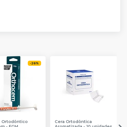
-
26
%
 Ortodôntico
Cera Ortodôntica
em
-
FGM
Aromatizada - 10 unidades