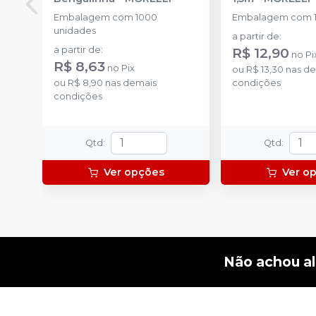
Embalagem com 1000
Embalagem com 1
unidades
a partir de
:
a partir de
:
R$ 12,90
no
Pi
R$ 8,63
no
Pix
ou
R$ 13,30
nas de
ou
R$ 8,90
nas demais
condições
condições
Qtd
:
Qtd
:
Ver opções
Ver o
Não achou a