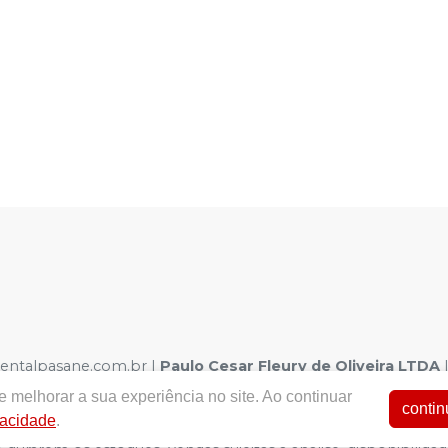
dentalpasane.com.br |
Paulo Cesar Fleury de Oliveira LTDA
| Autorizações de Funcionamento ANVISA - Medicamentos: 1.0
 melhorar a sua experiência no site. Ao continuar
a - Fotos meramente ilustrativas - Os preços e condições da loj
contin
vacidade
.
arrinho de Compra. Não vendemos por atacado, por isso nos re