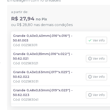
Embalagem com 10 unidades
a partir de:
R$ 27,94
no
Pix
ou
R$ 28,80
nas demais condições
Grande 0,40x0,40mm(.016''x.016'') -
50.61.003
Ver info
Cód.
002583011
Grande 0,40x0,55mm(.016''x.022'') -
50.62.021
Ver info
Cód.
002583021
Grande 0,43x0,63mm(.017''x.025'') -
50.62.022
Ver info
Cód.
002583031
Grande 0,48x0,63mm(.019''x.025'') -
50.62.023
Ver info
Cód.
002583041
Médio 0,40x0,40mm(.016''x.016'') -