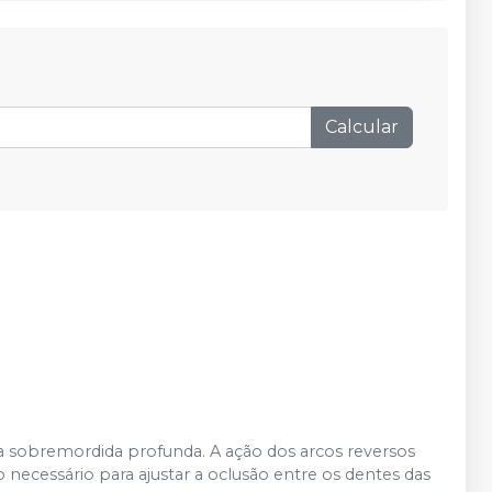
Adicionar
Qtd
:
no
Pix
ou
R$ 28,80
nas demais condições
Produto esgotado
Avise-me
Calcular
Produto esgotado
Avise-me
Produto esgotado
Avise-me
 da sobremordida profunda. A ação dos arcos reversos
ço necessário para ajustar a oclusão entre os dentes das