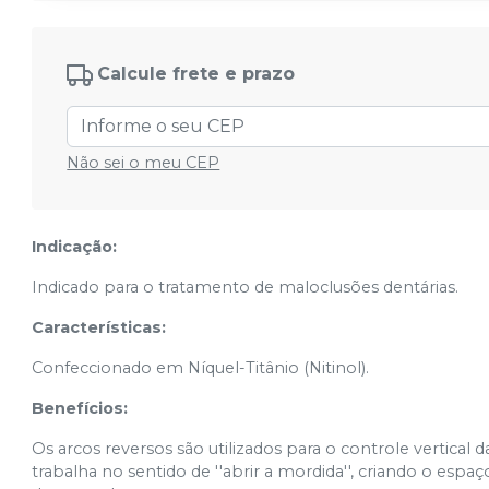
50.71.003
Ver info
Cód.
002583051
Calcule frete e prazo
Médio 0,40x0,55mm(.016''x.022'') -
50.72.021
Ver info
Cód.
002583061
Médio 0,43x0,63mm(.017''x.025'') -
Não sei o meu CEP
50.72.022
Ver info
Cód.
002583071
Médio 0,48x0,63mm(.019''x.025'') -
Indicação:
50.72.023
Ver info
Cód.
002583081
Indicado para o tratamento de maloclusões dentárias.
Características:
Confeccionado em Níquel-Titânio (Nitinol).
Benefícios:
Os arcos reversos são utilizados para o controle vertical
trabalha no sentido de ''abrir a mordida'', criando o espa