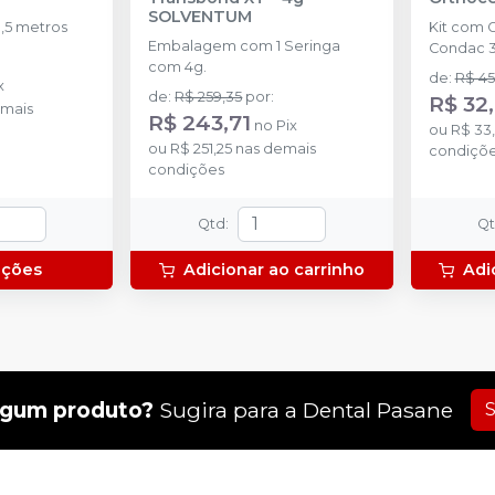
SOLVENTUM
,5 metros
Kit com 
Embalagem com 1 Seringa
Condac 3
com 4g.
de
:
R$ 45
x
de
:
R$ 259,35
por
:
R$ 32
mais
R$ 243,71
no
Pix
ou
R$ 33
ou
R$ 251,25
nas demais
condiçõ
condições
Qtd
:
Q
pções
Adicionar ao carrinho
Adi
lgum produto?
Sugira para a
Dental Pasane
S