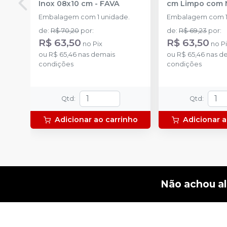
Inox 08x10 cm
-
FAVA
cm Limpo com 
Embalagem com 1 unidade.
Embalagem com 1
de
:
R$ 70,20
por
:
de
:
R$ 69,23
por
:
R$ 63,50
R$ 63,50
no
Pix
no
P
ou
R$ 65,46
nas demais
ou
R$ 65,46
nas d
condições
condições
Qtd
:
Qtd
:
Adicionar ao carrinho
Adicionar a
Não achou a