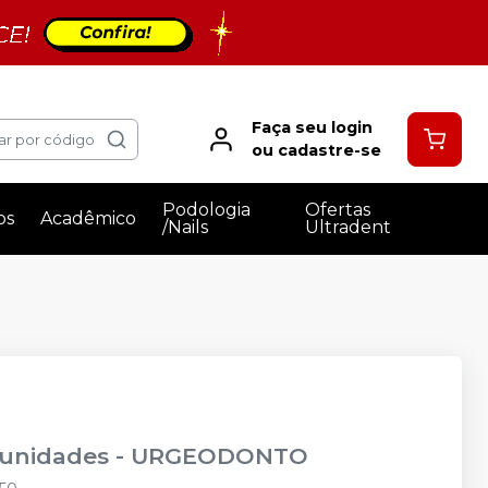
Faça seu login
ar por código
ou cadastre-se
Podologia
Ofertas
os
Acadêmico
/Nails
Ultradent
 unidades
-
URGEODONTO