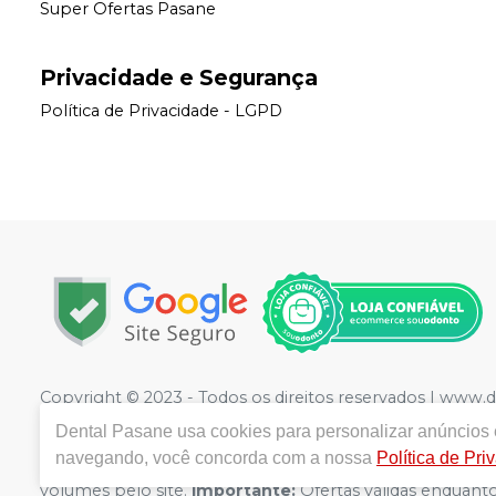
Super Ofertas Pasane
Privacidade e Segurança
Política de Privacidade - LGPD
Copyright © 2023 - Todos os direitos reservados | www.
1221
- Jardim Rodrigues, Olímpia - SP - CEP 15400-352 
Dental Pasane
usa cookies para personalizar anúncios e
Sciasci CRF/SP 41333 | Política de Privacidade e Seguranç
navegando, você concorda com a nossa
Política de Pri
divergência de preços no site, o valor válido é o do C
volumes pelo site.
Importante:
Ofertas válidas enquanto