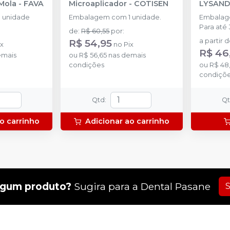
Mola
-
FAVA
Microaplicador
-
COTISEN
LYSAN
 unidade
Embalagem com 1 unidade.
Embalage
Para até 
de
:
R$ 60,55
por
:
R$ 54,95
a partir 
ix
no
Pix
R$ 46
emais
ou
R$ 56,65
nas demais
condições
ou
R$ 48,
condiçõ
Qtd
:
Q
o carrinho
Adicionar ao carrinho
lgum produto?
Sugira para a
Dental Pasane
S