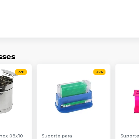
sses
-
5
%
-
6
%
Inox 08x10
Suporte para
Suporte