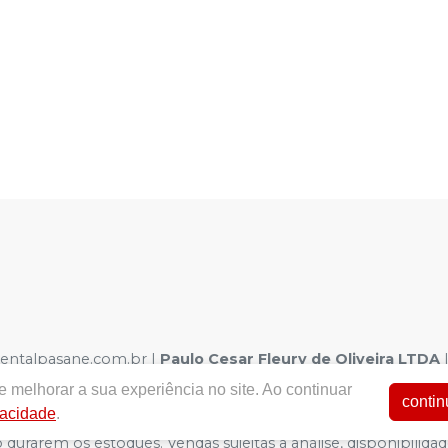
dentalpasane.com.br |
Paulo Cesar Fleury de Oliveira LTDA
| Autorizações de Funcionamento ANVISA - Medicamentos: 1.0
 melhorar a sua experiência no site. Ao continuar
a - Fotos meramente ilustrativas - Os preços e condições da loj
contin
vacidade
.
arrinho de Compra. Não vendemos por atacado, por isso nos re
 durarem os estoques. Vendas sujeitas a análise, disponibil