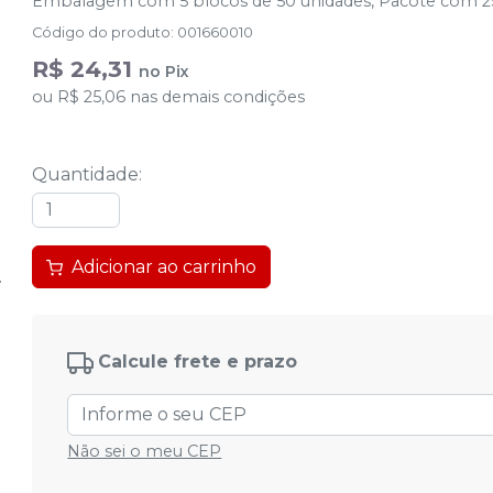
Embalagem com 5 blocos de 50 unidades, Pacote com 2
Código do produto
:
001660010
R$ 24,31
no
Pix
ou
R$ 25,06
nas demais condições
Quantidade
:
Adicionar ao carrinho
Calcule frete e prazo
Não sei o meu CEP