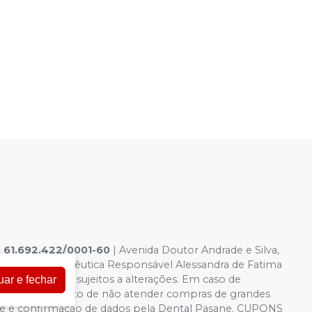
|
61.692.422/0001-60
|
Avenida Doutor Andrade e Silva,
6.958-8 Farmacêutica Responsável Alessandra de Fatima
a virtual estão sujeitos a alterações. Em caso de
uar e fechar
servamos o direito de não atender compras de grandes
idade e confirmação de dados pela Dental Pasane. CUPONS