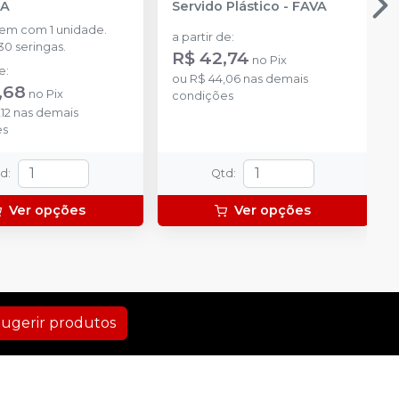
DA
Servido Plástico
-
FAVA
m com 1 unidade.
a partir de
:
30 seringas.
R$ 42,74
no
Pix
de
:
ou
R$ 44,06
nas demais
,68
no
Pix
condições
12
nas demais
es
td
:
Qtd
:
Ver opções
Ver opções
ugerir produtos