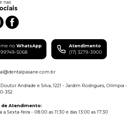
 nas
ociais
ame no
WhatsApp
Atendimento
) 99749-5068
(17) 3279-3900
tual@dentalpasane.com.br
Doutor Andrade e Silva, 1221 - Jardim Rodrigues, Olímpia -
00-352
o de Atendimento
:
a Sexta-feira - 08:00 as 11:30 e das 13:00 as 17:30