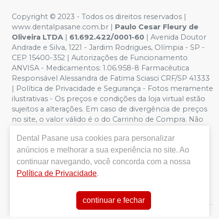
Copyright © 2023 - Todos os direitos reservados |
www.dentalpasane.com.br |
Paulo Cesar Fleury de
Oliveira LTDA
|
61.692.422/0001-60
|
Avenida Doutor
Andrade e Silva, 1221
- Jardim Rodrigues, Olímpia - SP -
CEP 15400-352 | Autorizações de Funcionamento
ANVISA - Medicamentos: 1.06.958-8 Farmacêutica
Responsável Alessandra de Fatima Sciasci CRF/SP 41333
| Política de Privacidade e Segurança - Fotos meramente
ilustrativas - Os preços e condições da loja virtual estão
sujeitos a alterações. Em caso de divergência de preços
no site, o valor válido é o do Carrinho de Compra. Não
vendemos por atacado, por isso nos reservamos o
Dental Pasane
usa cookies para personalizar
direito de não atender compras de grandes volumes
pelo site.
Importante:
Ofertas válidas enquanto
anúncios e melhorar a sua experiência no site. Ao
durarem os estoques. Vendas sujeitas a análise,
continuar navegando, você concorda com a nossa
disponibilidade e confirmação de dados pela Dental
Política de Privacidade
.
Pasane. CUPONS DE DESCONTO NÃO SÃO VÁLIDOS
PARA OFERTAS DA CATEGORIA SALDÃO.
continuar e fechar
E-commerce produzido por
Sou Odonto Ecommerce
.