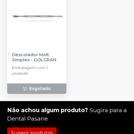
Descolador Molt
Simples
-
GOLGRAN
Embalagem com 1
unidade
Esgotado
Não achou algum produto?
Sugira para a
Dental Pasane
Sugerir produtos