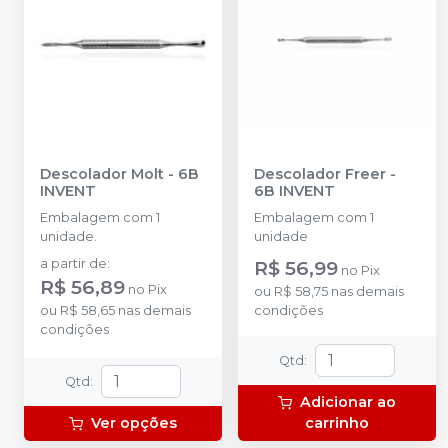
Descolador Molt
-
6B
Descolador Freer
-
INVENT
6B INVENT
Embalagem com 1
Embalagem com 1
unidade.
unidade
a partir de
:
R$ 56,99
no
Pix
R$ 56,89
no
Pix
ou
R$ 58,75
nas demais
ou
R$ 58,65
nas demais
condições
condições
Qtd
:
Qtd
:
Adicionar ao
Ver opções
carrinho