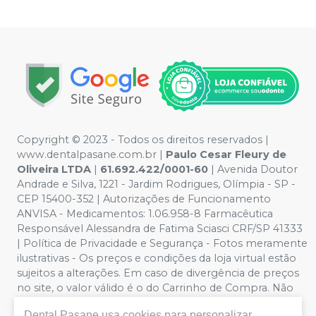
Copyright © 2023 - Todos os direitos reservados |
www.dentalpasane.com.br |
Paulo Cesar Fleury de
Oliveira LTDA
|
61.692.422/0001-60
|
Avenida Doutor
Andrade e Silva, 1221
- Jardim Rodrigues, Olímpia - SP -
CEP 15400-352 | Autorizações de Funcionamento
ANVISA - Medicamentos: 1.06.958-8 Farmacêutica
Responsável Alessandra de Fatima Sciasci CRF/SP 41333
| Política de Privacidade e Segurança - Fotos meramente
ilustrativas - Os preços e condições da loja virtual estão
sujeitos a alterações. Em caso de divergência de preços
no site, o valor válido é o do Carrinho de Compra. Não
vendemos por atacado, por isso nos reservamos o
Dental Pasane
usa cookies para personalizar