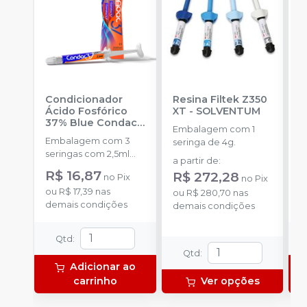
Condicionador
Resina Filtek Z350
K
Ácido Fosfórico
XT
-
SOLVENTUM
W
37% Blue Condac
-
c
Embalagem com 1
FGM
P
Embalagem com 3
K
seringa de 4g.
seringas com 2,5ml
1
a partir de
:
cada uma e 3
h
R$ 16,87
R
R$ 272,28
no
Pix
no
Pix
ponteiras para
c
ou
R$ 17,39
nas
o
aplicação.
ou
R$ 280,70
nas
c
demais condições
d
demais condições
e
c
N
Qtd
:
(
Qtd
:
p
Adicionar ao
e
carrinho
Ver opções
p
1