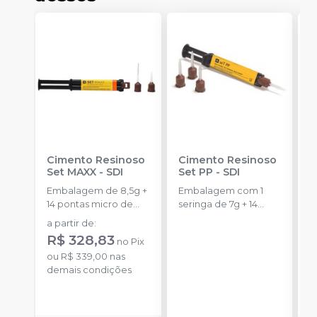
Cimento Resinoso
Cimento Resinoso
Ci
Set MAXX
-
SDI
Set PP
-
SDI
A
Embalagem de 8,5g +
Embalagem com 1
E
14 pontas micro de
seringa de 7g + 14
c
automistura + 4
pontas misturadoras.
c
a partir de
:
a
pontas
e
R$ 328,83
R
no
Pix
ou
R$ 339,00
nas
o
demais condições
d