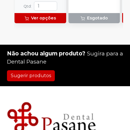
Qtd
:
Ver opções
Esgotado
Não achou algum produto?
Sugira para a
Dental Pasane
Sugerir produtos