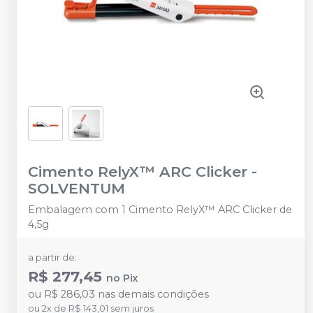
Cimento RelyX™ ARC Clicker
-
SOLVENTUM
Embalagem com 1 Cimento RelyX™ ARC Clicker de
4,5g
a partir de:
R$ 277,45
no
Pix
ou
R$ 286,03
nas demais condições
ou
2
x
de
R$ 143,01
sem juros