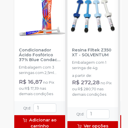
Condicionador
Resina Filtek Z350
K
Ácido Fosfórico
XT
-
SOLVENTUM
W
37% Blue Condac
-
c
Embalagem com 1
FGM
P
Embalagem com 3
K
seringa de 4g.
seringas com 2,5ml
1
a partir de
:
cada uma e 3
h
R$ 16,87
R
R$ 272,28
no
Pix
no
Pix
ponteiras para
c
ou
R$ 17,39
nas
o
aplicação.
ou
R$ 280,70
nas
c
demais condições
d
demais condições
e
c
N
Qtd
:
(
Qtd
:
p
Adicionar ao
e
carrinho
Ver opções
p