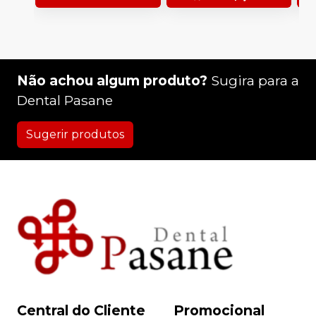
1
Não achou algum produto?
Sugira para a
Dental Pasane
Sugerir produtos
Central do Cliente
Promocional