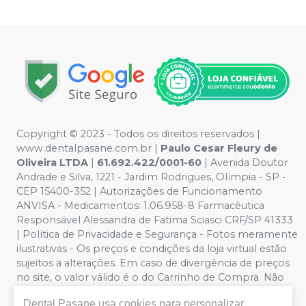
Copyright © 2023 - Todos os direitos reservados |
www.dentalpasane.com.br |
Paulo Cesar Fleury de
Oliveira LTDA
|
61.692.422/0001-60
|
Avenida Doutor
Andrade e Silva, 1221
- Jardim Rodrigues, Olímpia - SP -
CEP 15400-352 | Autorizações de Funcionamento
ANVISA - Medicamentos: 1.06.958-8 Farmacêutica
Responsável Alessandra de Fatima Sciasci CRF/SP 41333
| Política de Privacidade e Segurança - Fotos meramente
ilustrativas - Os preços e condições da loja virtual estão
sujeitos a alterações. Em caso de divergência de preços
no site, o valor válido é o do Carrinho de Compra. Não
vendemos por atacado, por isso nos reservamos o
Dental Pasane
usa cookies para personalizar