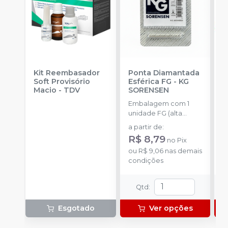
Kit Reembasador
Ponta Diamantada
R
Soft Provisório
Esférica FG
-
KG
P
Macio
-
TDV
SORENSEN
S
Embalagem com 1
E
unidade FG (alta
c
rotação).
m
a partir de
:
a
m
R$ 8,79
no
Pix
ou
R$ 9,06
nas demais
o
condições
d
Qtd
:
Esgotado
Ver opções