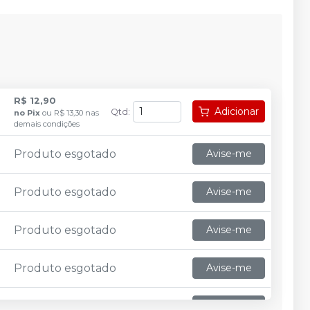
R$ 12,90
Adicionar
Qtd
:
no
Pix
ou
R$ 13,30
nas
demais condições
Produto esgotado
Avise-me
Produto esgotado
Avise-me
Produto esgotado
Avise-me
Produto esgotado
Avise-me
Produto esgotado
Avise-me