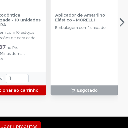
demais condições
Produto esgotado
Avise-me
todôntica
Aplicador de Amarrilho
zada - 10 unidades
Elástico
-
MORELLI
IRA
Embalagem com 1 unidade
Produto esgotado
Avise-me
m com 10 estojos
stões de cera cada.
R$ 12,90
Adicionar
87
Qtd
:
no
Pix
ou
R$ 13,30
nas
no
Pix
demais condições
36
nas demais
es
Produto esgotado
Avise-me
td
:
cionar ao carrinho
Esgotado
ugerir produtos