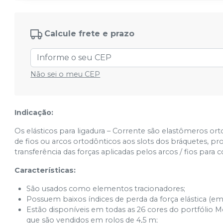
Cód.
002616061
Rosa - 60.05.212
Ver info
Cód.
002616071
Calcule frete e prazo
Roxo - 60.05.213
Ver info
Cód.
002616081
Não sei o meu CEP
Verde Mar - 60.05.215
Ver info
Cód.
002616091
Indicação:
Azul Marinho - 60.05.216
Ver info
Cód.
002616101
Os elásticos para ligadura – Corrente são elastômeros 
de fios ou arcos ortodônticos aos slots dos bráquetes,
Prateado - 60.05.217
transferência das forças aplicadas pelos arcos / fios para
Ver info
Cód.
002616111
Características:
Rosa Bebê - 60.05.219
Ver info
Cód.
002616121
São usados como elementos tracionadores;
Possuem baixos índices de perda da força elástica (em 
Marfim - 60.05.220
Ver info
Estão disponíveis em todas as 26 cores do portfólio Mo
Cód.
002616131
que são vendidos em rolos de 4,5 m;