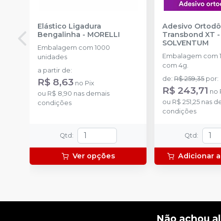
Elástico Ligadura
Adesivo Ortodô
Bengalinha
-
MORELLI
Transbond XT -
SOLVENTUM
Embalagem com 1000
Embalagem com 1
unidades
com 4g.
a partir de
:
de
:
R$ 259,35
por
:
R$ 8,63
no
Pix
R$ 243,71
no
ou
R$ 8,90
nas demais
ou
R$ 251,25
nas d
condições
condições
Qtd
:
Qtd
:
Ver opções
Adicionar a
Não achou a