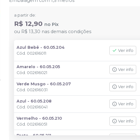
Embalagem com 1,5 metros
a partir de:
R$ 12,90
no
Pix
ou
R$ 13,30
nas demais condições
Azul Bebê - 60.05.204
Ver info
Cód.
002616011
Amarelo - 60.05.205
Ver info
Cód.
002616021
Verde Musgo - 60.05.207
Ver info
Cód.
002616031
Azul - 60.05.208
Ver info
Cód.
002616041
Vermelho - 60.05.210
Ver info
Cód.
002616051
Preto - 60.05.211
Ver info