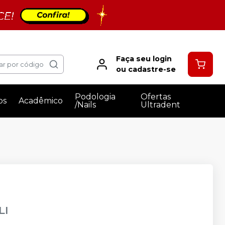
Faça seu login
ar por código
ou cadastre-se
Podologia
Ofertas
os
Acadêmico
/Nails
Ultradent
LI