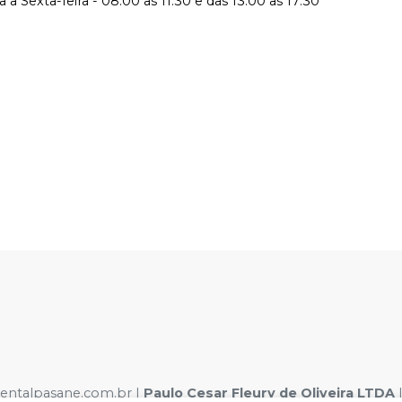
a Sexta-feira - 08:00 as 11:30 e das 13:00 as 17:30
dentalpasane.com.br |
Paulo Cesar Fleury de Oliveira LTDA