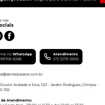
 nas
ociais
ame no
WhatsApp
Atendimento
) 99749-5068
(17) 3279-3900
tual@dentalpasane.com.br
Doutor Andrade e Silva, 1221 - Jardim Rodrigues, Olímpia -
00-352
o de Atendimento
: