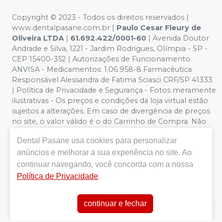
Copyright © 2023 - Todos os direitos reservados |
www.dentalpasane.com.br |
Paulo Cesar Fleury de
Oliveira LTDA
|
61.692.422/0001-60
|
Avenida Doutor
Andrade e Silva, 1221
- Jardim Rodrigues, Olímpia - SP -
CEP 15400-352 | Autorizações de Funcionamento
ANVISA - Medicamentos: 1.06.958-8 Farmacêutica
Responsável Alessandra de Fatima Sciasci CRF/SP 41333
| Política de Privacidade e Segurança - Fotos meramente
ilustrativas - Os preços e condições da loja virtual estão
sujeitos a alterações. Em caso de divergência de preços
no site, o valor válido é o do Carrinho de Compra. Não
vendemos por atacado, por isso nos reservamos o
Dental Pasane
usa cookies para personalizar
direito de não atender compras de grandes volumes
anúncios e melhorar a sua experiência no site. Ao
pelo site.
Importante:
Ofertas válidas enquanto
durarem os estoques. Vendas sujeitas a análise,
continuar navegando, você concorda com a nossa
disponibilidade e confirmação de dados pela Dental
Política de Privacidade
.
Pasane. CUPONS DE DESCONTO NÃO SÃO VÁLIDOS
PARA OFERTAS DA CATEGORIA SALDÃO.
continuar e fechar
E-commerce produzido por
Sou Odonto Ecommerce
.