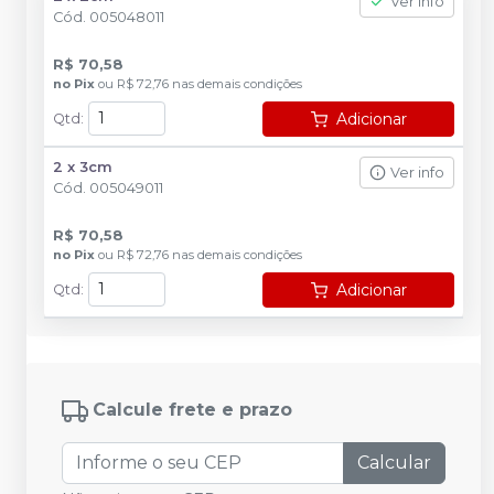
Ver info
Cód.
005048011
R$ 70,58
no
Pix
ou
R$ 72,76
nas demais condições
Adicionar
Qtd
:
2 x 3cm
Ver info
Cód.
005049011
R$ 70,58
no
Pix
ou
R$ 72,76
nas demais condições
Adicionar
Qtd
:
Calcule frete e prazo
Calcular