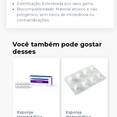
Esterilização: Esterilizada por raios gama.
Biocompatibilidade: Material atóxico e não
pirogênico, sem riscos de intolerância ou
contraindicações.
Você também pode gostar
desses
Esponja
Esponja
F
Hemostática
Hemostática
N