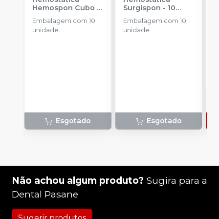
Hemospon Cubo -
Surgispon - 10
3
10 unidades
-
unidades
-
AEGIS
u
Embalagem com 10
Embalagem com 10
E
MAQUIRA
S
unidade.
unidade.
u
a
R
o
d
Esgotado
Esgotado
Não achou algum produto?
Sugira para a
Dental Pasane
Sugerir produtos