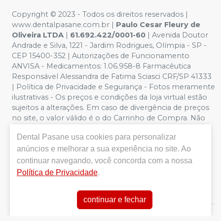
Copyright © 2023 - Todos os direitos reservados |
www.dentalpasane.com.br |
Paulo Cesar Fleury de
Oliveira LTDA
|
61.692.422/0001-60
|
Avenida Doutor
Andrade e Silva, 1221
- Jardim Rodrigues, Olímpia - SP -
CEP 15400-352 | Autorizações de Funcionamento
ANVISA - Medicamentos: 1.06.958-8 Farmacêutica
Responsável Alessandra de Fatima Sciasci CRF/SP 41333
| Política de Privacidade e Segurança - Fotos meramente
ilustrativas - Os preços e condições da loja virtual estão
sujeitos a alterações. Em caso de divergência de preços
no site, o valor válido é o do Carrinho de Compra. Não
vendemos por atacado, por isso nos reservamos o
Dental Pasane
usa cookies para personalizar
direito de não atender compras de grandes volumes
anúncios e melhorar a sua experiência no site. Ao
pelo site.
Importante:
Ofertas válidas enquanto
durarem os estoques. Vendas sujeitas a análise,
continuar navegando, você concorda com a nossa
disponibilidade e confirmação de dados pela Dental
Política de Privacidade
.
Pasane. CUPONS DE DESCONTO NÃO SÃO VÁLIDOS
PARA OFERTAS DA CATEGORIA SALDÃO.
continuar e fechar
E-commerce produzido por
Sou Odonto Ecommerce
.