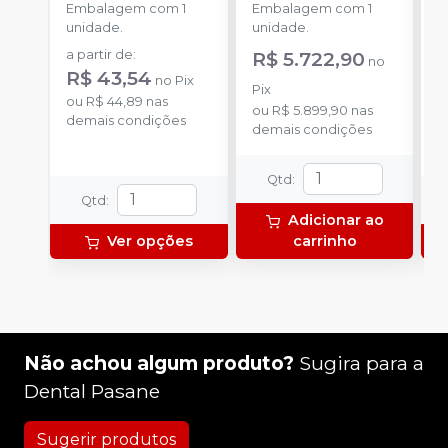
Embalagem com 1
Embalagem com 1
E
unidade.
unidade.
u
a partir de
:
R$ 5.722,90
a
no
R$ 43,54
R
no
Pix
Pix
ou
R$ 44,89
nas
o
ou
R$ 5.899,90
nas
demais condições
d
demais condições
Qtd
:
Qtd
:
Adicionar ao
Ver opções
carrinho
Não achou algum produto?
Sugira para a
Dental Pasane
Sugerir produtos