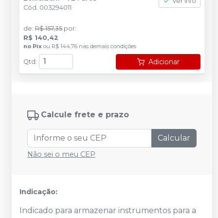
Ver info
Cód.
003294011
de
:
R$ 157,35
por
:
R$ 140,42
no
Pix
ou
R$ 144,76
nas demais condições
Adicionar
Qtd
:
Calcule frete e prazo
Calcular
Não sei o meu CEP
Indicação:
Indicado para armazenar instrumentos para a