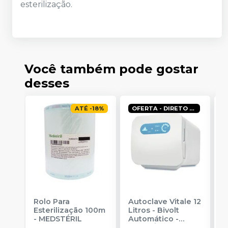
esterilização.
Você também pode gostar
desses
ATÉ
-
18
%
OFERTA - DIRETO COM ESPECIALISTA
Rolo Para
Autoclave Vitale 12
R
Esterilização 100m
Litros - Bivolt
E
-
MEDSTÉRIL
Automático
-
M
CRISTÓFOLI