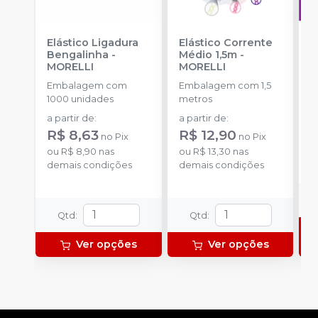
Elástico Ligadura
Elástico Corrente
A
Bengalinha
-
Médio 1,5m
-
O
MORELLI
MORELLI
T
-
Embalagem com
Embalagem com 1,5
E
1000 unidades
metros
S
a partir de
:
a partir de
:
d
R$ 8,63
R$ 12,90
R
no
Pix
no
Pix
ou
R$ 8,90
nas
ou
R$ 13,30
nas
o
demais condições
demais condições
d
Qtd
:
Qtd
:
Ver opções
Ver opções