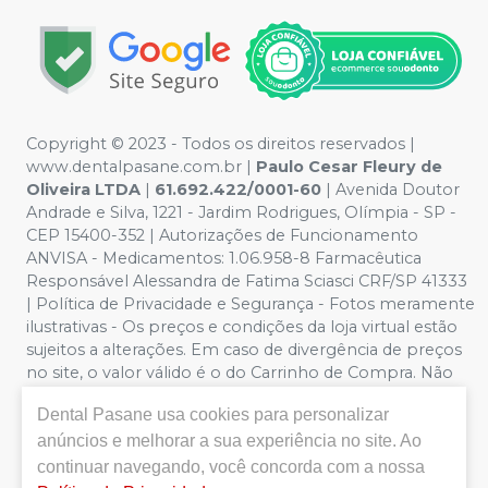
Copyright © 2023 - Todos os direitos reservados |
www.dentalpasane.com.br |
Paulo Cesar Fleury de
Oliveira LTDA
|
61.692.422/0001-60
|
Avenida Doutor
Andrade e Silva, 1221
- Jardim Rodrigues, Olímpia - SP -
CEP 15400-352 | Autorizações de Funcionamento
ANVISA - Medicamentos: 1.06.958-8 Farmacêutica
Responsável Alessandra de Fatima Sciasci CRF/SP 41333
| Política de Privacidade e Segurança - Fotos meramente
ilustrativas - Os preços e condições da loja virtual estão
sujeitos a alterações. Em caso de divergência de preços
no site, o valor válido é o do Carrinho de Compra. Não
vendemos por atacado, por isso nos reservamos o
Dental Pasane
usa cookies para personalizar
direito de não atender compras de grandes volumes
anúncios e melhorar a sua experiência no site. Ao
pelo site.
Importante:
Ofertas válidas enquanto
durarem os estoques. Vendas sujeitas a análise,
continuar navegando, você concorda com a nossa
disponibilidade e confirmação de dados pela Dental