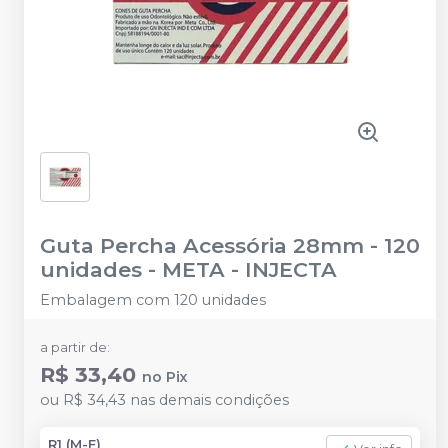
Guta Percha Acessória 28mm - 120
unidades
-
META - INJECTA
Embalagem com 120 unidades
a partir de:
R$ 33,40
no
Pix
ou
R$ 34,43
nas demais condições
R1 (M-F)