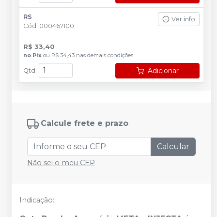
RS
Ver info
Cód.
000467100
R$ 33,40
no
Pix
ou
R$ 34,43
nas demais condições
Adicionar
Qtd
:
Calcule frete e prazo
Calcular
Não sei o meu CEP
Indicação: