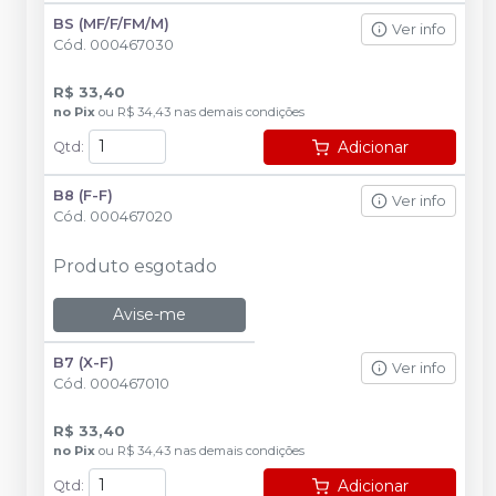
BS (MF/F/FM/M)
Ver info
Cód.
000467030
R$ 33,40
no
Pix
ou
R$ 34,43
nas demais condições
Adicionar
Qtd
:
B8 (F-F)
Ver info
Cód.
000467020
Produto esgotado
Avise-me
B7 (X-F)
Ver info
Cód.
000467010
R$ 33,40
no
Pix
ou
R$ 34,43
nas demais condições
Adicionar
Qtd
: