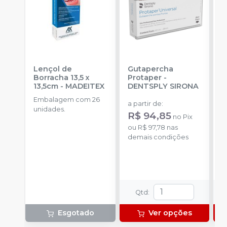
Lençol de
Gutapercha
L
Borracha 13,5 x
Protaper
-
13,5cm
-
MADEITEX
DENTSPLY SIRONA
S
Embalagem com 26
E
a partir de
:
unidades.
u
R$ 94,85
no
Pix
a
ou
R$ 97,78
nas
R
demais condições
o
d
Qtd
:
Esgotado
Ver opções