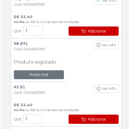
Ver info
Cód.
000467050
R$ 33,40
no
Pix
ou
R$ 34,43
nas demais condições
Adicionar
Qtd
:
R8 (FF)
Ver info
Cód.
000467090
Produto esgotado
Avise-me
R3 (F)
Ver info
Cód.
000467060
R$ 33,40
no
Pix
ou
R$ 34,43
nas demais condições
Adicionar
Qtd
: