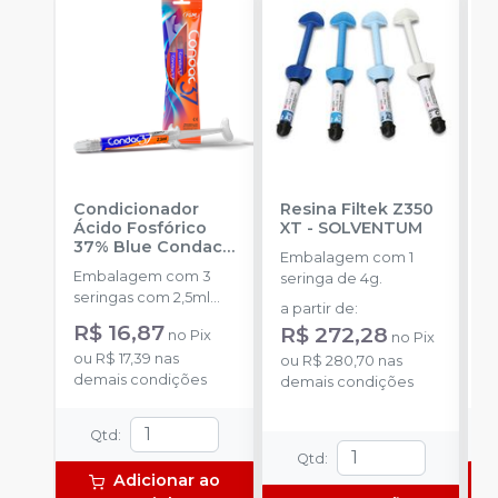
Condicionador
Resina Filtek Z350
K
Ácido Fosfórico
XT
-
SOLVENTUM
W
37% Blue Condac
-
c
Embalagem com 1
FGM
P
Embalagem com 3
K
seringa de 4g.
seringas com 2,5ml
1
a partir de
:
cada uma e 3
h
R$ 16,87
R
R$ 272,28
no
Pix
no
Pix
ponteiras para
c
ou
R$ 17,39
nas
o
aplicação.
ou
R$ 280,70
nas
c
demais condições
d
demais condições
e
c
N
Qtd
:
(
Qtd
:
p
Adicionar ao
e