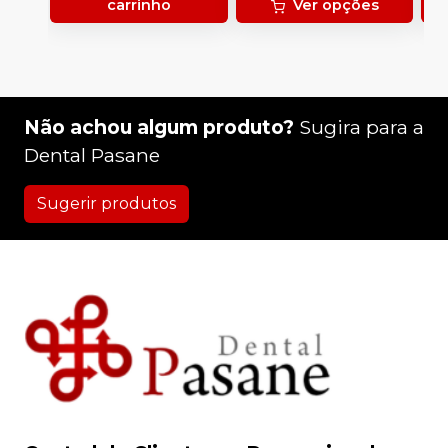
carrinho
Ver opções
p
1
Não achou algum produto?
Sugira para a
Dental Pasane
Sugerir produtos