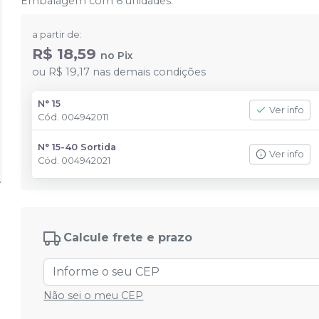
Embalagem com 6 unidades.
a partir de:
R$ 18,59
no
Pix
ou
R$ 19,17
nas demais condições
N° 15
Ver info
Cód.
004942011
N° 15-40 Sortida
Ver info
Cód.
004942021
Calcule frete e prazo
Não sei o meu CEP