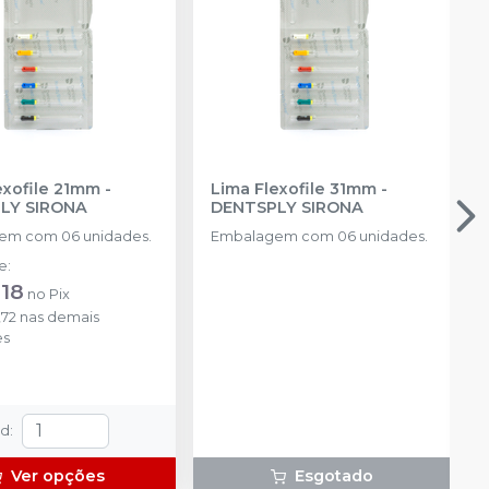
exofile 21mm
-
Lima Flexofile 31mm
-
LY SIRONA
DENTSPLY SIRONA
em com 06 unidades.
Embalagem com 06 unidades.
de
:
,18
no
Pix
,72
nas demais
es
td
:
Ver opções
Esgotado