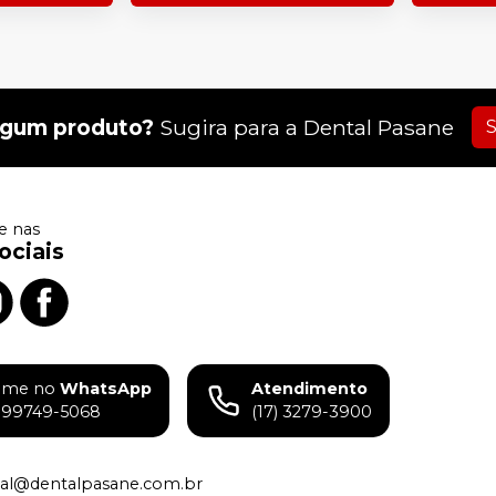
lgum produto?
Sugira para a
Dental Pasane
S
 nas
ociais
ame no
WhatsApp
Atendimento
) 99749-5068
(17) 3279-3900
tual@dentalpasane.com.br