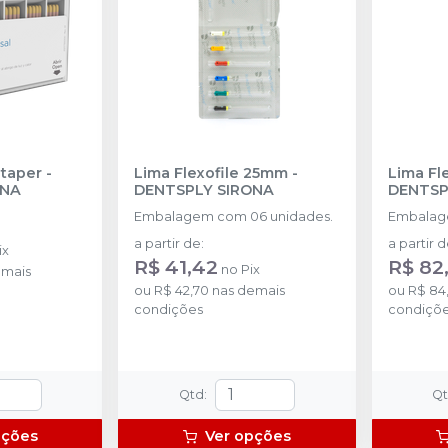
taper
-
Lima Flexofile 25mm
-
Lima Fl
ONA
DENTSPLY SIRONA
DENTSP
Embalagem com 06 unidades.
Embalag
a partir de
:
a partir 
ix
R$ 41,42
R$ 82
no
Pix
emais
ou
R$ 42,70
nas demais
ou
R$ 84
condições
condiçõ
Qtd
:
Q
pções
Ver opções