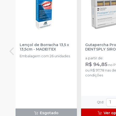
Lençol de Borracha 13,5 x
Gutapercha Pro
13,5cm
-
MADEITEX
DENTSPLY SIR
Embalagem com 26 unidades.
a partir de
:
R$ 94,85
no
P
ou
R$ 97,78
nas d
condições
Qtd
:
Esgotado
Ver o