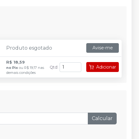
Produto esgotado
Avise-me
R$ 18,59
Adicionar
Qtd
:
no
Pix
ou
R$ 19,17
nas
demais condições
Calcular