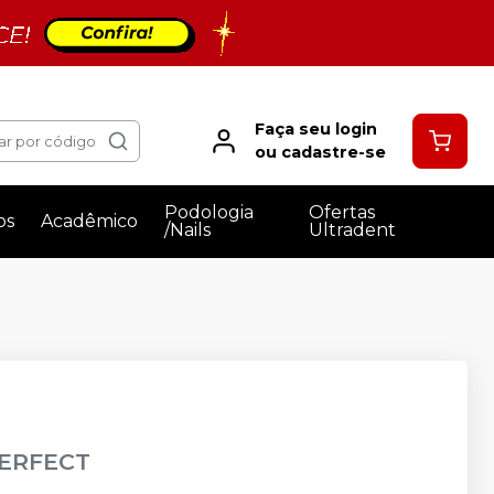
Faça seu login
ar por código
ou cadastre-se
Podologia
Ofertas
os
Acadêmico
/Nails
Ultradent
ERFECT