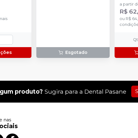
a partir 
R$ 62
mais
ou
R$ 64
condiçõ
Q
pções
Esgotado
lgum produto?
Sugira para a
Dental Pasane
S
 nas
ociais