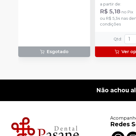
a partir de
:
R$ 5,18
no
Pix
ou
R$ 5,34
nas de
condições
Qtd
:
Esgotado
Ver o
Não achou a
Acompanhe
Redes S