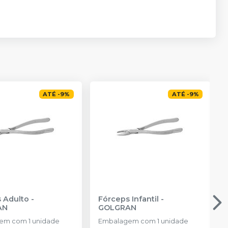
ATÉ
-
9
%
ATÉ
-
9
%
 Adulto
-
Fórceps Infantil
-
AN
GOLGRAN
em com 1 unidade
Embalagem com 1 unidade