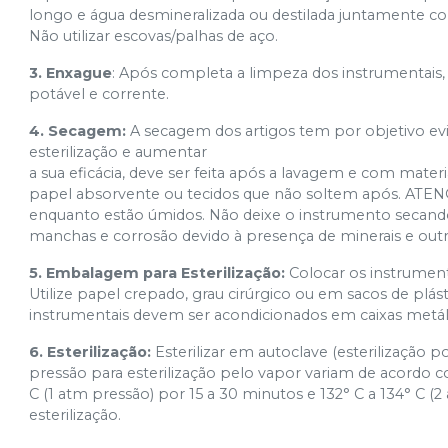
longo e água desmineralizada ou destilada juntamente 
Não utilizar escovas/palhas de aço.
3. Enxague
: Após completa a limpeza dos instrumentai
potável e corrente.
4. Secagem:
A secagem dos artigos tem por objetivo evi
esterilização e aumentar
a sua eficácia, deve ser feita após a lavagem e com mate
papel absorvente ou tecidos que não soltem após. ATEN
enquanto estão úmidos. Não deixe o instrumento secando
manchas e corrosão devido à presença de minerais e out
5. Embalagem para Esterilização:
Colocar os instrument
Utilize papel crepado, grau cirúrgico ou em sacos de plá
instrumentais devem ser acondicionados em caixas metálic
6. Esterilização:
Esterilizar em autoclave (esterilização
pressão para esterilização pelo vapor variam de acordo 
C (1 atm pressão) por 15 a 30 minutos e 132° C a 134° C (
esterilização.