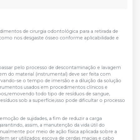
imentos de cirurgia odontológica para a retirada de
como nos desgaste ósseo conforme aplicabilidade e
passar pelo processo de descontaminação e lavagem
gem do material (instrumental) deve ser feita com
vando-se o tempo de imersão e a diluição da solução
strumentos usados em procedimentos clínicos e
pos,removendo todo tipo de resíduos de sangue,
síduos sob a superfície,isso pode dificultar o processo
remoção de sujidades, a fim de reduzir a carga
arantindo, assim, a manutenção da vida útil do
ualmente por meio de ação física aplicada sobre a
dem ser utilizados: escova de cerdas macias e cabo