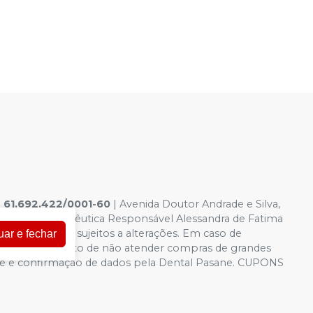
|
61.692.422/0001-60
|
Avenida Doutor Andrade e Silva,
6.958-8 Farmacêutica Responsável Alessandra de Fatima
a virtual estão sujeitos a alterações. Em caso de
uar e fechar
servamos o direito de não atender compras de grandes
idade e confirmação de dados pela Dental Pasane. CUPONS