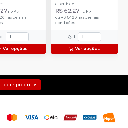
de
:
a partir de
:
,27
R$ 62,27
no
Pix
no
Pix
,20
nas demais
ou
R$ 64,20
nas demais
es
condições
td
:
Qtd
:
Ver opções
Ver opções
ugerir produtos