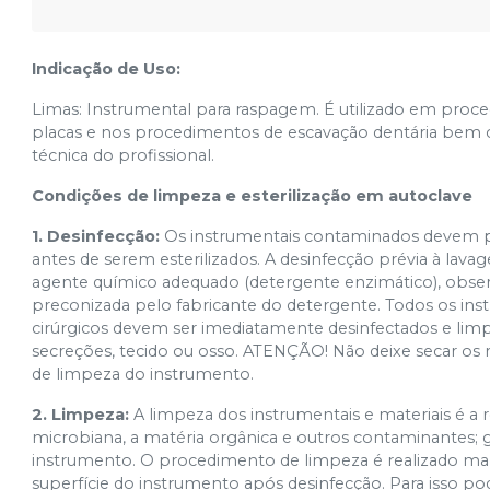
Indicação de Uso:
Limas: Instrumental para raspagem. É utilizado em proced
placas e nos procedimentos de escavação dentária bem 
técnica do profissional.
Condições de limpeza e esterilização em autoclave
1. Desinfecção:
Os instrumentais contaminados devem 
antes de serem esterilizados. A desinfecção prévia à lava
agente químico adequado (detergente enzimático), obser
preconizada pelo fabricante do detergente. Todos os in
cirúrgicos devem ser imediatamente desinfectados e lim
secreções, tecido ou osso. ATENÇÃO! Não deixe secar os re
de limpeza do instrumento.
2. Limpeza:
A limpeza dos instrumentais e materiais é a 
microbiana, a matéria orgânica e outros contaminantes; g
instrumento. O procedimento de limpeza é realizado man
superfície do instrumento após desinfecção. Para isso po