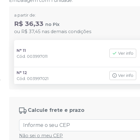
Embalagem com 1 unidade.
a partir de:
R$ 36,33
no
Pix
ou
R$ 37,45
nas demais condições
N° 11
Ver info
Cód.
003997011
N° 12
Ver info
Cód.
003997021
Calcule frete e prazo
Não sei o meu CEP