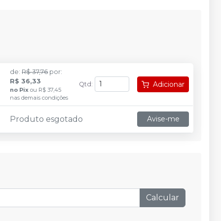
de
:
R$ 37,76
por
:
R$ 36,33
Adicionar
Qtd
:
no
Pix
ou
R$ 37,45
nas demais condições
Produto esgotado
Avise-me
Calcular