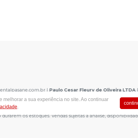
dentalpasane.com.br |
Paulo Cesar Fleury de Oliveira LTDA
| Autorizações de Funcionamento ANVISA - Medicamentos: 1.0
 melhorar a sua experiência no site. Ao continuar
a - Fotos meramente ilustrativas - Os preços e condições da loj
contin
vacidade
.
arrinho de Compra. Não vendemos por atacado, por isso nos re
 durarem os estoques. Vendas sujeitas a análise, disponibil
CATEGORIA SALDÃO.