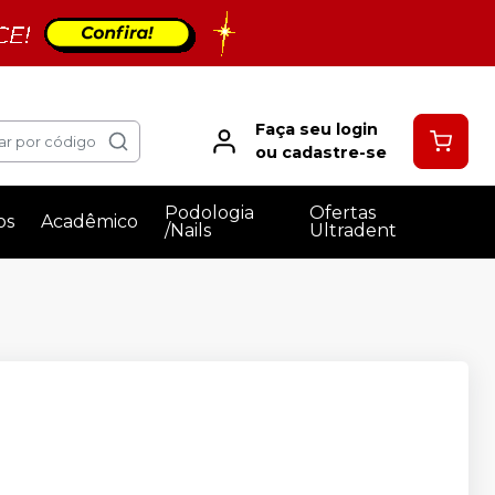
Faça seu login
ar por código
ou cadastre-se
Podologia
Ofertas
os
Acadêmico
/Nails
Ultradent