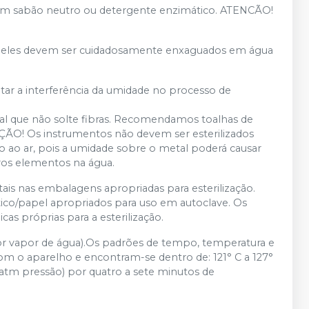
com sabão neutro ou detergente enzimático. ATENCÃO!
s, eles devem ser cuidadosamente enxaguados em água
tar a interferência da umidade no processo de
rial que não solte fibras. Recomendamos toalhas de
ÇÃO! Os instrumentos não devem ser esterilizados
 ao ar, pois a umidade sobre o metal poderá causar
ros elementos na água.
ais nas embalagens apropriadas para esterilização.
stico/papel apropriados para uso em autoclave. Os
as próprias para a esterilização.
 por vapor de água).Os padrões de tempo, temperatura e
com o aparelho e encontram-se dentro de: 121° C a 127°
2 atm pressão) por quatro a sete minutos de