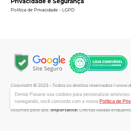
Privacidade e Segurança
Política de Privacidade - LGPD
Copyright © 2023 - Todos os direitos reservados | www.
1221
- Jardim Rodrigues, Olímpia - SP - CEP 15400-352 
Dental Pasane
usa cookies para personalizar anúncios e
Sciasci CRF/SP 41333 | Política de Privacidade e Seguranç
navegando, você concorda com a nossa
Política de Pri
divergência de preços no site, o valor válido é o do C
volumes pelo site.
Importante:
Ofertas válidas enquanto
DE DESCONTO NÃO SÃO VÁLIDOS PARA OFERTAS DA 