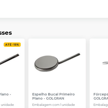
sses
ATÉ
-
15
%
Plano
-
Espelho Bucal Primeiro
Fórceps
Plano
-
GOLGRAN
GOLGR
 unidade
Embalagem com 1 unidade
Embalag