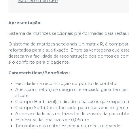
Não sei o meu CEP
Apresentação:
Sistema de matrizes seccionais pré-formadas para restaura
O sistema de matrizes seccionais Unimatrix R, é compos
reforçados para a sua fixação. Entre as vantagens que est
destacam a facilidade da reconstrução dos pontos de cont
e o conforto para o paciente.
Características/Benefícios:
Facilidade na reconstrução do ponto de contato
Anéis com reforço e design diferenciado garantem e
alicate.
Grampo Hard (azul): Indicado para casos que exigem 
Grampo Soft (Rosa): Indicado para casos que exigem 
A convexidade das matrizes foi desenvolvida para ob
Espessura das matrizes de 0,05mm
Tamanhos das matrizes: pequena, média e grande