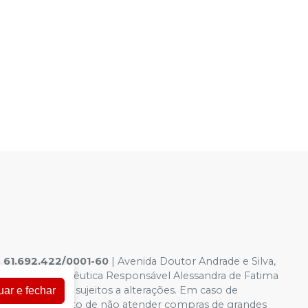
|
61.692.422/0001-60
|
Avenida Doutor Andrade e Silva,
6.958-8 Farmacêutica Responsável Alessandra de Fatima
a virtual estão sujeitos a alterações. Em caso de
uar e fechar
servamos o direito de não atender compras de grandes