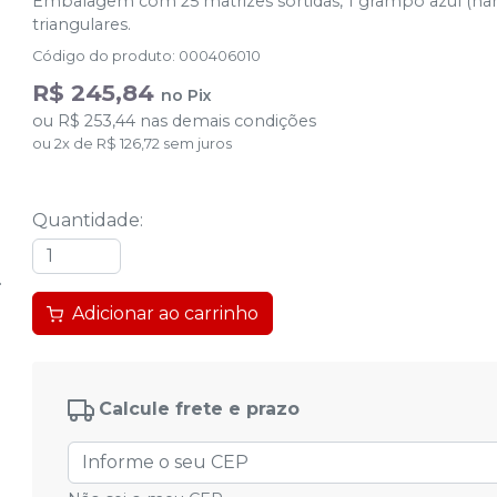
Embalagem com 25 matrizes sortidas, 1 grampo azul (hard
triangulares.
Código do produto
:
000406010
R$ 245,84
no
Pix
ou
R$ 253,44
nas demais condições
ou
2
x
de
R$ 126,72
sem juros
Quantidade
:
Adicionar ao carrinho
Calcule frete e prazo