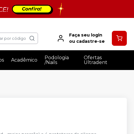
Faça seu login
ar por código
ou cadastre-se
Podologia
Ofertas
os
Acadêmico
/Nails
Ultradent