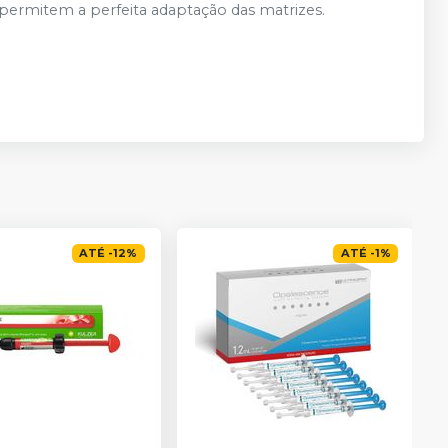
 permitem a perfeita adaptação das matrizes.
ATÉ
-
12
%
ATÉ
-
1
%