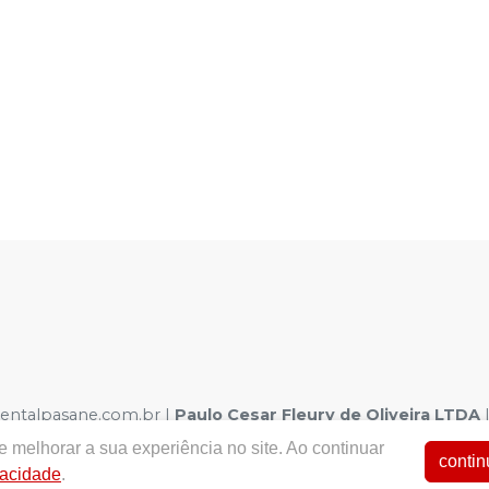
dentalpasane.com.br |
Paulo Cesar Fleury de Oliveira LTDA
| Autorizações de Funcionamento ANVISA - Medicamentos: 1.0
 melhorar a sua experiência no site. Ao continuar
a - Fotos meramente ilustrativas - Os preços e condições da loj
contin
vacidade
.
arrinho de Compra. Não vendemos por atacado, por isso nos re