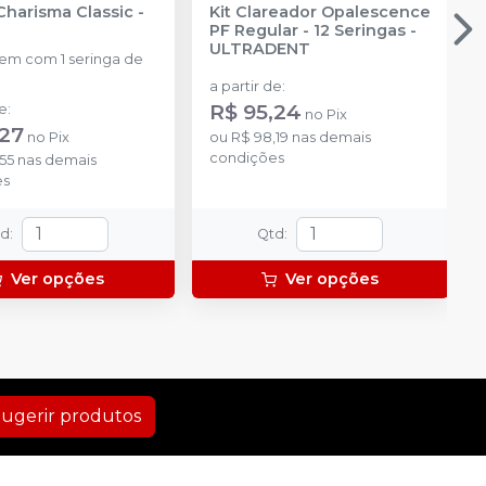
Charisma Classic
-
Kit Clareador Opalescence
PF Regular - 12 Seringas
-
ULTRADENT
m com 1 seringa de
a partir de
:
R$ 95,24
de
:
no
Pix
,27
no
Pix
ou
R$ 98,19
nas demais
condições
55
nas demais
es
td
:
Qtd
:
Ver opções
Ver opções
ugerir produtos