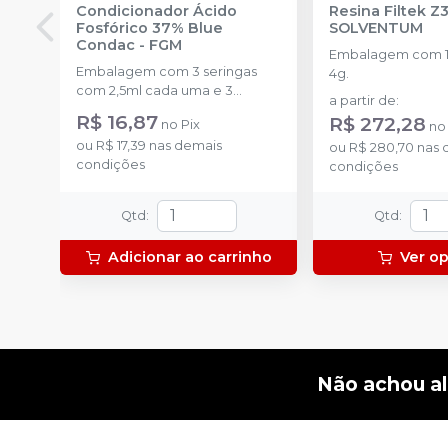
Condicionador Ácido
Resina Filtek Z
Fosfórico 37% Blue
SOLVENTUM
Condac
-
FGM
Embalagem com 1 
Embalagem com 3 seringas
4g.
com 2,5ml cada uma e 3
a partir de
:
ponteiras para aplicação.
R$ 16,87
R$ 272,28
no
Pix
n
ou
R$ 17,39
nas demais
ou
R$ 280,70
nas 
condições
condições
Qtd
:
Qtd
:
Adicionar ao carrinho
Ver o
Não achou a