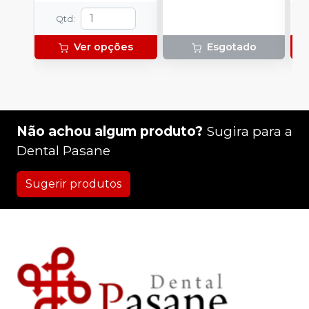
Qtd
:
Ver opções
Esgotado
Não achou algum produto?
Sugira para a
Dental Pasane
Sugerir produtos