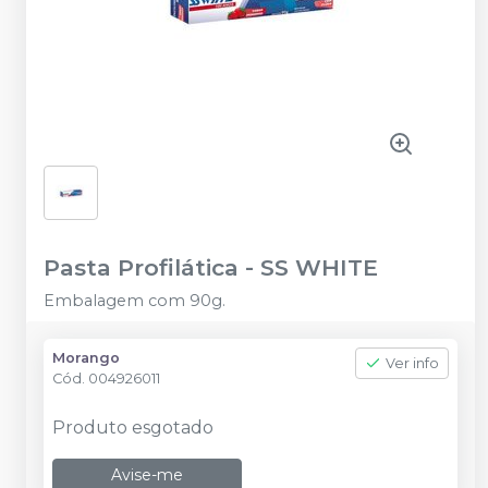
Pasta Profilática
-
SS WHITE
Embalagem com 90g.
Morango
Ver info
Cód.
004926011
Produto esgotado
Avise-me