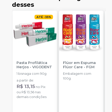
desses
ATÉ
-
35
%
Pasta Profilática
Flúor em Espuma
F
Herjos
-
VIGODENT
Flúor Care
-
FGM
M
1 bisnaga com 90g
Embalagem com
E
100g.
2
a partir de
:
R$ 13,15
a
no
Pix
ou
R$ 13,56
nas
demais condições
o
c