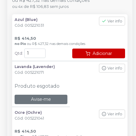
ou
R$ 427,32
nas demais condições
ou
4
x
de
R$ 106,83
sem juros
Azul (Blue)
Ver info
Cód.
005221031
R$ 414,50
no
Pix
ou
R$ 427,32
nas demais condições
Adicionar
Qtd
:
Lavanda (Lavender)
Ver info
Cód.
005221071
Produto esgotado
Avise-me
Ocre (Ochre)
Ver info
Cód.
005221041
R$ 414,50