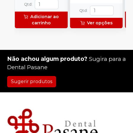
N
Qtd
:
(
Qtd
:
p
Adicionar ao
e
carrinho
Ver opções
p
1
Não achou algum produto?
Sugira para a
Dental Pasane
Sugerir produtos