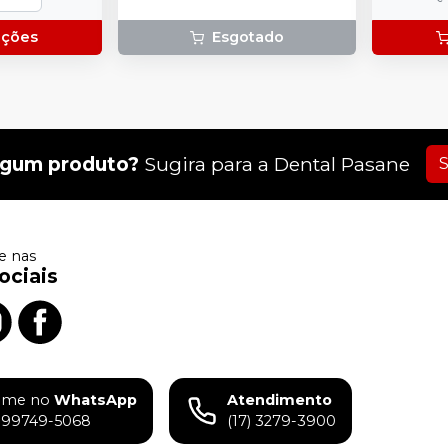
pções
Esgotado
lgum produto?
Sugira para a
Dental Pasane
S
 nas
ociais
ame no
WhatsApp
Atendimento
) 99749-5068
(17) 3279-3900