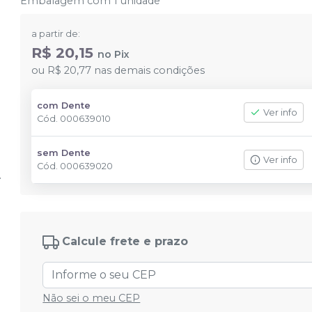
Embalagem com 1 unidade
a partir de:
R$ 20,15
no
Pix
ou
R$ 20,77
nas demais condições
com Dente
Ver info
Cód.
000639010
sem Dente
Ver info
Cód.
000639020
Calcule frete e prazo
Não sei o meu CEP