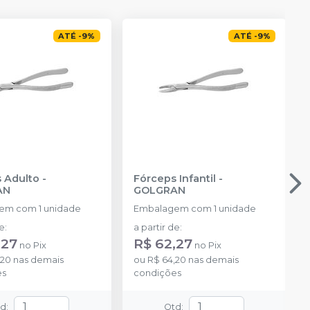
ATÉ
-
9
%
ATÉ
-
9
%
 Adulto
-
Fórceps Infantil
-
AN
GOLGRAN
em com 1 unidade
Embalagem com 1 unidade
de
:
a partir de
:
,27
R$ 62,27
no
Pix
no
Pix
,20
nas demais
ou
R$ 64,20
nas demais
es
condições
td
:
Qtd
: