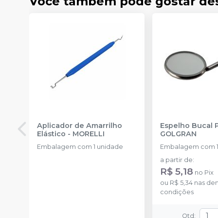
Você também pode gostar de
Aplicador de Amarrilho
Espelho Bucal 
Elástico
-
MORELLI
GOLGRAN
Embalagem com 1 unidade
Embalagem com 1
a partir de
:
R$ 5,18
no
Pix
ou
R$ 5,34
nas de
condições
Qtd
: