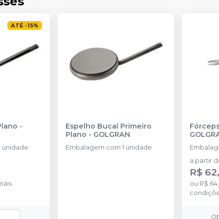
sses
ATÉ
-
15
%
Plano
-
Espelho Bucal Primeiro
Fórceps
Plano
-
GOLGRAN
GOLGR
 unidade
Embalagem com 1 unidade
Embalag
a partir 
R$ 62
mais
ou
R$ 64
condiçõ
Q