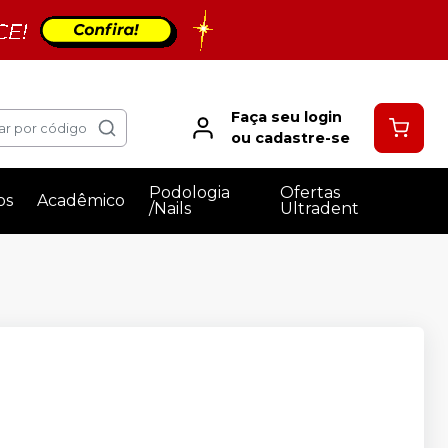
Faça seu login
ar por código
ou cadastre-se
Podologia
Ofertas
os
Acadêmico
/Nails
Ultradent