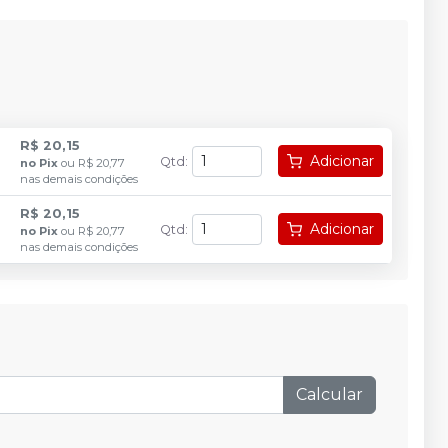
R$ 20,15
Adicionar
Qtd
:
no
Pix
ou
R$ 20,77
nas demais condições
R$ 20,15
Adicionar
Qtd
:
no
Pix
ou
R$ 20,77
nas demais condições
Calcular