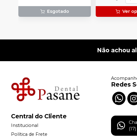
Esgotado
Ver o
Não achou a
Acompanhe
Redes S
Central do Cliente
Ch
Institucional
(17
Política de Frete