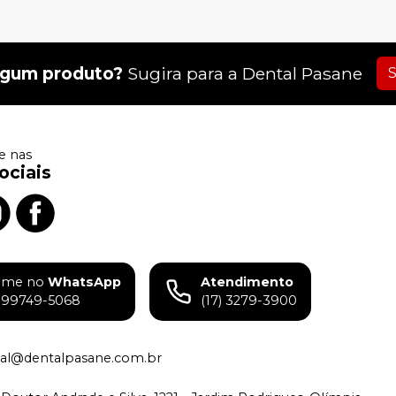
lgum produto?
Sugira para a
Dental Pasane
S
 nas
ociais
ame no
WhatsApp
Atendimento
) 99749-5068
(17) 3279-3900
tual@dentalpasane.com.br