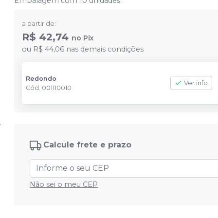
Embalagem com 10 unidades.
a partir de:
R$ 42,74
no
Pix
ou
R$ 44,06
nas demais condições
Redondo
Ver info
Cód.
001110010
Calcule frete e prazo
Não sei o meu CEP