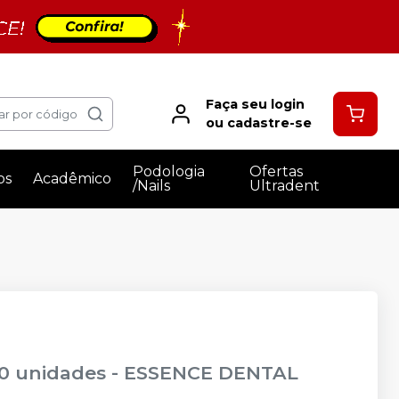
Faça seu login
ar por código
ou cadastre-se
Podologia
Ofertas
os
Acadêmico
/Nails
Ultradent
10 unidades
-
ESSENCE DENTAL