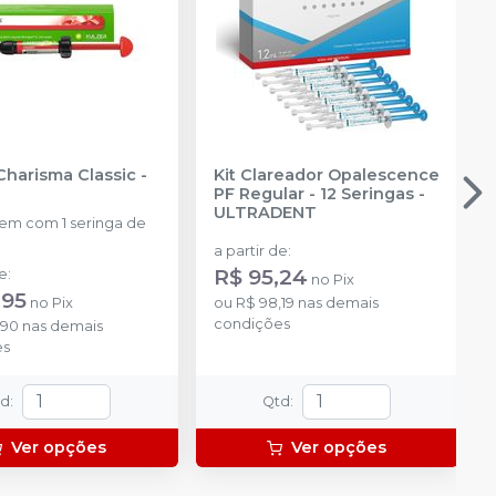
Charisma Classic
-
Kit Clareador Opalescence
PF Regular - 12 Seringas
-
ULTRADENT
m com 1 seringa de
a partir de
:
R$ 95,24
de
:
no
Pix
,95
no
Pix
ou
R$ 98,19
nas demais
condições
,90
nas demais
es
td
:
Qtd
:
Ver opções
Ver opções