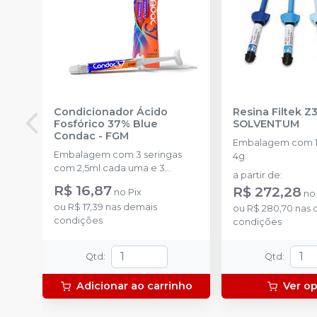
Condicionador Ácido
Resina Filtek Z
Fosfórico 37% Blue
SOLVENTUM
Condac
-
FGM
Embalagem com 1 
Embalagem com 3 seringas
4g.
com 2,5ml cada uma e 3
a partir de
:
ponteiras para aplicação.
R$ 16,87
R$ 272,28
no
Pix
n
ou
R$ 17,39
nas demais
ou
R$ 280,70
nas 
condições
condições
Qtd
:
Qtd
:
Adicionar ao carrinho
Ver o