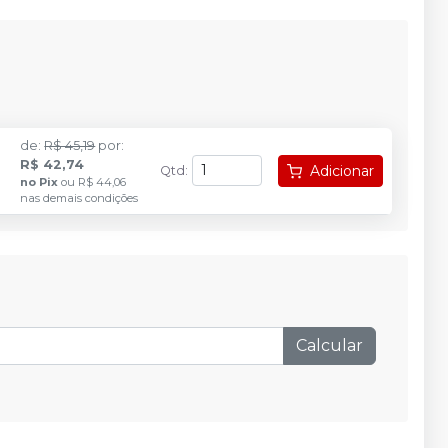
de
:
R$ 45,19
por
:
R$ 42,74
Adicionar
Qtd
:
no
Pix
ou
R$ 44,06
nas demais condições
Calcular