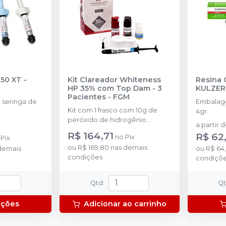
350 XT
-
Kit Clareador Whiteness
Resina 
HP 35% com Top Dam - 3
KULZER
Pacientes
-
FGM
seringa de
Embalage
Kit com 1 frasco com 10g de
4gr.
peróxido de hidrogênio
a partir 
concentrado + 1 frasco com 5g
R$ 164,71
R$ 62
no
Pix
o
Pix
de espessante + 1 frasco com
ou
R$ 169,80
nas demais
demais
2g de solução Neutralize
ou
R$ 64
condições
(neutralizante de peróxidos) + 1
condiçõ
espátula e uma placa para
preparo do gel e 1 Top Dam
Qtd
:
Q
com 2g.
pções
Adicionar ao carrinho