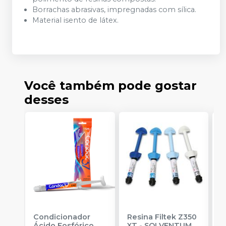
Borrachas abrasivas, impregnadas com sílica.
Material isento de látex.
Você também pode gostar
desses
Condicionador
Resina Filtek Z350
K
Ácido Fosfórico
XT
-
SOLVENTUM
W