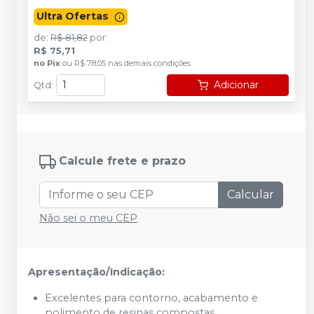
Ultra Ofertas
de
:
R$ 81,82
por
:
R$ 75,71
no
Pix
ou
R$ 78,05
nas demais condições
Adicionar
Qtd
:
Calcule frete e prazo
Calcular
Não sei o meu CEP
Apresentação/Indicação:
Excelentes para contorno, acabamento e
polimento de resinas compostas.