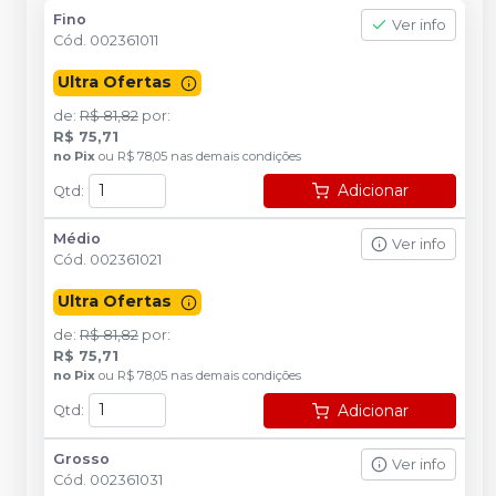
Fino
Ver info
Cód.
002361011
Ultra Ofertas
de
:
R$ 81,82
por
:
R$ 75,71
no
Pix
ou
R$ 78,05
nas demais condições
Adicionar
Qtd
:
Médio
Ver info
Cód.
002361021
Ultra Ofertas
de
:
R$ 81,82
por
:
R$ 75,71
no
Pix
ou
R$ 78,05
nas demais condições
Adicionar
Qtd
:
Grosso
Ver info
Cód.
002361031