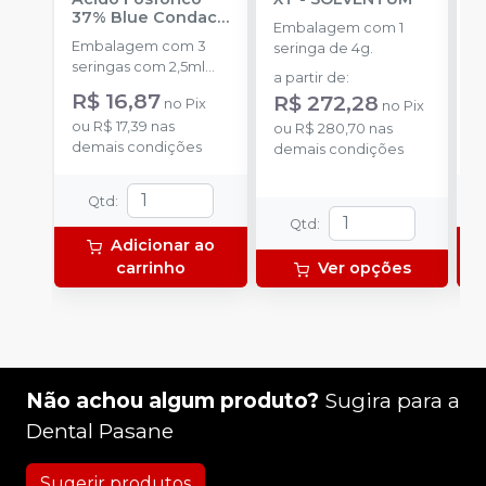
37% Blue Condac
-
c
Embalagem com 1
FGM
P
Embalagem com 3
K
seringa de 4g.
seringas com 2,5ml
1
a partir de
:
cada uma e 3
h
R$ 16,87
R
R$ 272,28
no
Pix
no
Pix
ponteiras para
c
ou
R$ 17,39
nas
o
aplicação.
ou
R$ 280,70
nas
c
demais condições
d
demais condições
e
c
N
Qtd
:
(
Qtd
:
p
Adicionar ao
e
carrinho
Ver opções
p
1
Não achou algum produto?
Sugira para a
Dental Pasane
Sugerir produtos