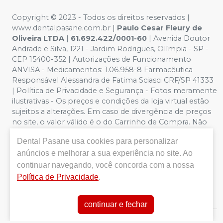
Copyright © 2023 - Todos os direitos reservados |
www.dentalpasane.com.br |
Paulo Cesar Fleury de
Oliveira LTDA
|
61.692.422/0001-60
|
Avenida Doutor
Andrade e Silva, 1221
- Jardim Rodrigues, Olímpia - SP -
CEP 15400-352 | Autorizações de Funcionamento
ANVISA - Medicamentos: 1.06.958-8 Farmacêutica
Responsável Alessandra de Fatima Sciasci CRF/SP 41333
| Política de Privacidade e Segurança - Fotos meramente
ilustrativas - Os preços e condições da loja virtual estão
sujeitos a alterações. Em caso de divergência de preços
no site, o valor válido é o do Carrinho de Compra. Não
vendemos por atacado, por isso nos reservamos o
Dental Pasane
usa cookies para personalizar
direito de não atender compras de grandes volumes
anúncios e melhorar a sua experiência no site. Ao
pelo site.
Importante:
Ofertas válidas enquanto
durarem os estoques. Vendas sujeitas a análise,
continuar navegando, você concorda com a nossa
disponibilidade e confirmação de dados pela Dental
Política de Privacidade
.
Pasane. CUPONS DE DESCONTO NÃO SÃO VÁLIDOS
PARA OFERTAS DA CATEGORIA SALDÃO.
continuar e fechar
E-commerce produzido por
Sou Odonto Ecommerce
.