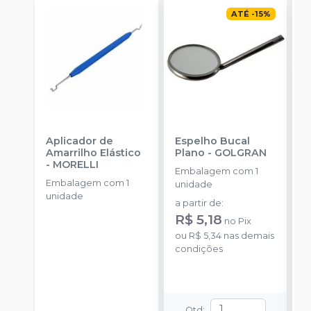
ATÉ
-
15
%
Aplicador de
Espelho Bucal
E
Amarrilho Elástico
Plano
-
GOLGRAN
P
-
MORELLI
Embalagem com 1
Embalagem com 1
E
unidade
unidade
u
a partir de
:
R$ 5,18
no
Pix
ou
R$ 5,34
nas demais
condições
Qtd
: