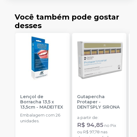
Você também pode gostar
desses
Lençol de
Gutapercha
L
Borracha 13,5 x
Protaper
-
13,5cm
-
MADEITEX
DENTSPLY SIRONA
S
Embalagem com 26
E
a partir de
:
unidades.
u
R$ 94,85
no
Pix
a
ou
R$ 97,78
nas
R