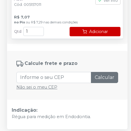
Ver info
Cód.
005157011
R$ 7,07
no
Pix
ou
R$ 7,29
nas demais condições
Adicionar
Qtd
:
Calcule frete e prazo
Calcular
Não sei o meu CEP
Indicação:
Régua para medição em Endodontia.