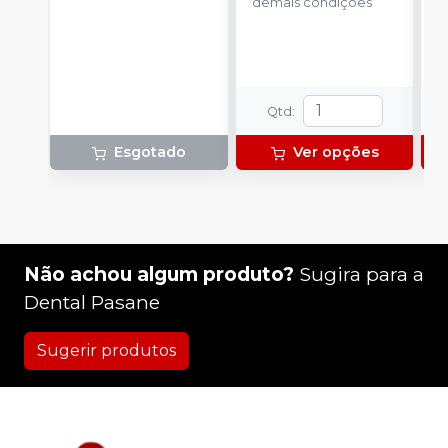
demais condições
o
d
Qtd
:
Esgotado
Ver opções
Não achou algum produto?
Sugira para a
Dental Pasane
Sugerir produtos