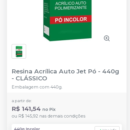
Resina Acrílica Auto Jet Pó - 440g
-
CLÁSSICO
Embalagem com 440g.
a partir de:
R$ 141,54
no
Pix
ou
R$ 145,92
nas demais condições
440g Incolor