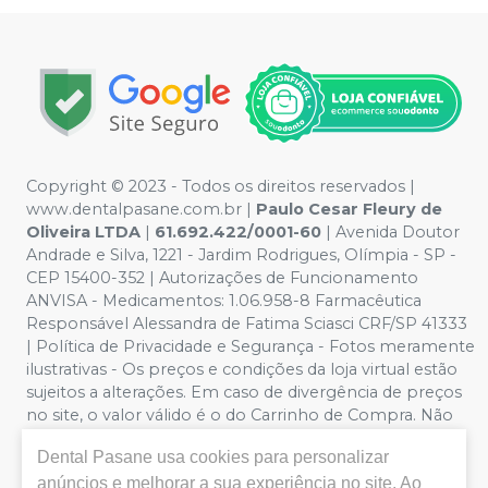
Copyright © 2023 - Todos os direitos reservados |
www.dentalpasane.com.br |
Paulo Cesar Fleury de
Oliveira LTDA
|
61.692.422/0001-60
|
Avenida Doutor
Andrade e Silva, 1221
- Jardim Rodrigues, Olímpia - SP -
CEP 15400-352 | Autorizações de Funcionamento
ANVISA - Medicamentos: 1.06.958-8 Farmacêutica
Responsável Alessandra de Fatima Sciasci CRF/SP 41333
| Política de Privacidade e Segurança - Fotos meramente
ilustrativas - Os preços e condições da loja virtual estão
sujeitos a alterações. Em caso de divergência de preços
no site, o valor válido é o do Carrinho de Compra. Não
vendemos por atacado, por isso nos reservamos o
Dental Pasane
usa cookies para personalizar
direito de não atender compras de grandes volumes
anúncios e melhorar a sua experiência no site. Ao
pelo site.
Importante:
Ofertas válidas enquanto