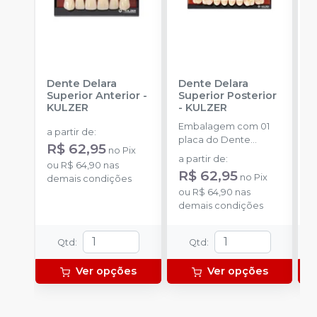
Dente Delara
Dente Delara
D
Superior Anterior
-
Superior Posterior
I
KULZER
-
KULZER
K
Embalagem com 01
E
a partir de
:
placa do Dente
p
R$ 62,95
no
Pix
Delara Kulzer.
D
a partir de
:
a
ou
R$ 64,90
nas
R$ 62,95
R
no
Pix
demais condições
ou
R$ 64,90
nas
o
demais condições
d
Qtd
:
Qtd
:
Ver opções
Ver opções