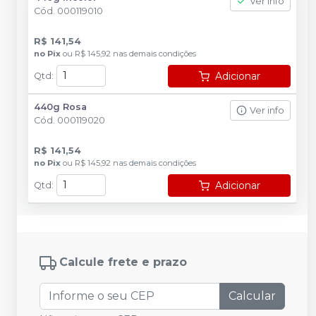
Ver info
Cód.
000119010
R$ 141,54
no
Pix
ou
R$ 145,92
nas demais condições
Adicionar
Qtd
:
440g Rosa
Ver info
Cód.
000119020
R$ 141,54
no
Pix
ou
R$ 145,92
nas demais condições
Adicionar
Qtd
:
Calcule frete e prazo
Calcular