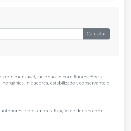
demais condições
Calcular
topolimerizável, radiopaca e com fluorescência.
orgânica, iniciadores, estabilizador, conservante e
as anteriores e posteriores; fixação de dentes com