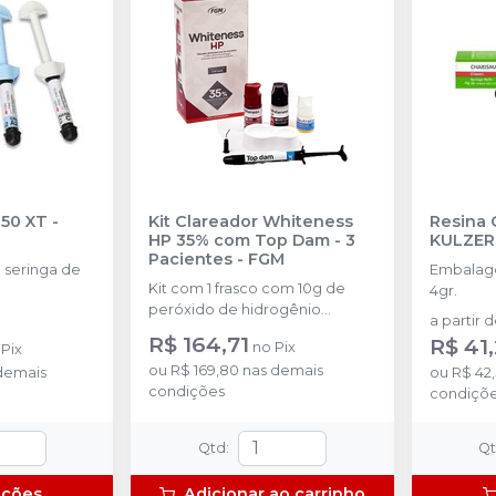
350 XT
-
Kit Clareador Whiteness
Resina 
HP 35% com Top Dam - 3
KULZER
Pacientes
-
FGM
seringa de
Embalage
Kit com 1 frasco com 10g de
4gr.
peróxido de hidrogênio
a partir 
concentrado + 1 frasco com 5g
R$ 164,71
R$ 41
no
Pix
o
Pix
de espessante + 1 frasco com
ou
R$ 169,80
nas demais
demais
2g de solução Neutralize
ou
R$ 42,
condições
(neutralizante de peróxidos) + 1
condiçõ
espátula e uma placa para
preparo do gel e 1 Top Dam
Qtd
:
Q
com 2g.
pções
Adicionar ao carrinho