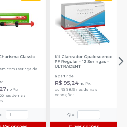
Charisma Classic
-
Kit Clareador Opalescence
PF Regular - 12 Seringas
-
ULTRADENT
m com 1 seringa de
a partir de
:
R$ 95,24
de
:
no
Pix
,27
no
Pix
ou
R$ 98,19
nas demais
condições
55
nas demais
es
td
:
Qtd
:
Ver opções
Ver opções