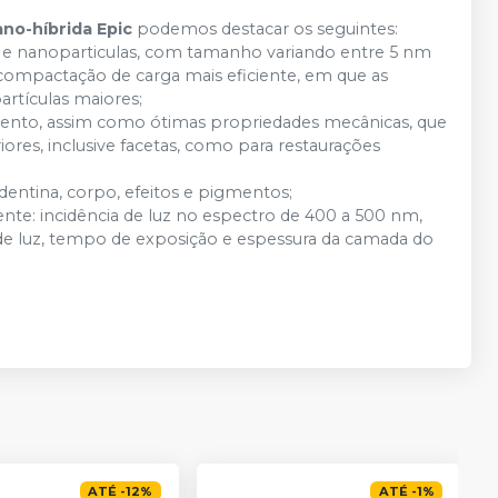
no-híbrida Epic
podemos destacar os seguintes:
 e nanoparticulas, com tamanho variando entre 5 nm
compactação de carga mais eficiente, em que as
rtículas maiores;
mento, assim como ótimas propriedades mecânicas, que
riores, inclusive facetas, como para restaurações
entina, corpo, efeitos e pigmentos;
ente: incidência de luz no espectro de 400 a 500 nm,
e de luz, tempo de exposição e espessura da camada do
ATÉ
-
12
%
ATÉ
-
1
%