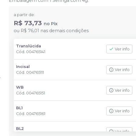
Embalagem com 1 Seringa com 4g.
a partir de:
R$ 73,73
no
Pix
ou
R$ 76,01
nas demais condições
Translúcida
Ver info
Cód.
004765141
Incisal
Ver info
Cód.
004765111
WB
Ver info
Cód.
004765151
BL1
Ver info
Cód.
004765161
BL2
Ver info
Cód.
004765171