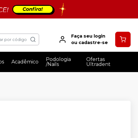
Faça seu login
ar por código
ou cadastre-se
Podologia
Ofertas
os
Acadêmico
/Nails
Ultradent