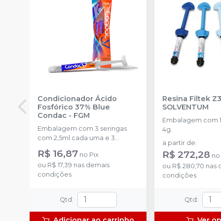
Condicionador Ácido
Resina Filtek Z
Fosfórico 37% Blue
SOLVENTUM
Condac
-
FGM
Embalagem com 1 
Embalagem com 3 seringas
4g.
com 2,5ml cada uma e 3
a partir de
:
ponteiras para aplicação.
R$ 16,87
R$ 272,28
no
Pix
n
ou
R$ 17,39
nas demais
ou
R$ 280,70
nas 
condições
condições
Qtd
:
Qtd
:
Adicionar ao carrinho
Ver o