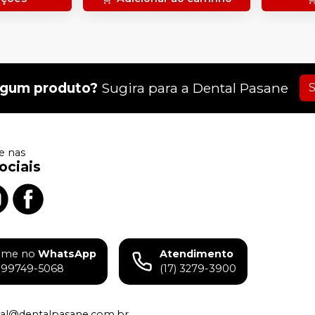
lgum produto?
Sugira para a
Dental Pasane
S
 nas
ociais
ame no
WhatsApp
Atendimento
) 99749-5068
(17) 3279-3900
tual@dentalpasane.com.br