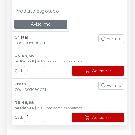
Produto esgotado
Avise-me
Cristal
Ver info
Cód.
005090011
R$ 46,68
no
Pix
ou
R$ 48,12
nas demais condições
Adicionar
Qtd
:
Preto
Ver info
Cód.
005090021
R$ 46,68
no
Pix
ou
R$ 48,12
nas demais condições
Adicionar
Qtd
: