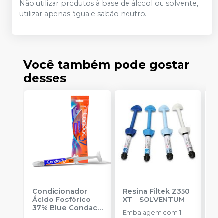
Não utilizar produtos à base de álcool ou solvente,
utilizar apenas água e sabão neutro.
Você também pode gostar
desses
Condicionador
Resina Filtek Z350
K
Ácido Fosfórico
XT
-
SOLVENTUM
W
37% Blue Condac
-
c
Embalagem com 1
FGM
P