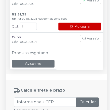
Ver info
Cód.
004023011
R$ 31,39
no
Pix
ou
R$ 32,36
nas demais condições
Adicionar
Qtd
:
Curva
Ver info
Cód.
004023021
Produto esgotado
Avise-me
Calcule frete e prazo
Calcular