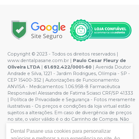
Copyright © 2023 - Todos os direitos reservados |
www.dentalpasane.com.br |
Paulo Cesar Fleury de
Oliveira LTDA
|
61.692.422/0001-60
|
Avenida Doutor
Andrade e Silva, 1221
- Jardim Rodrigues, Olímpia - SP -
CEP 15400-352 | Autorizações de Funcionamento
ANVISA - Medicamentos: 1.06.958-8 Farmacêutica
Responsável Alessandra de Fatima Sciasci CRF/SP 41333
| Política de Privacidade e Segurança - Fotos meramente
ilustrativas - Os preços e condições da loja virtual estão
sujeitos a alterações. Em caso de divergência de preços
no site, o valor válido é o do Carrinho de Compra. Não
vendemos por atacado, por isso nos reservamos o
Dental Pasane
usa cookies para personalizar
direito de não atender compras de grandes volumes
anúncios e melhorar a sua experiência no site. Ao
pelo site.
Importante:
Ofertas válidas enquanto