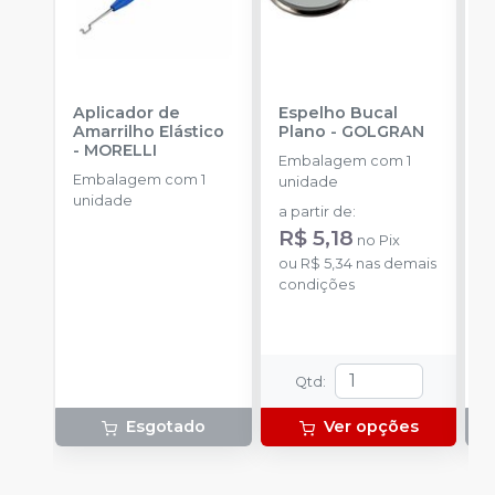
Aplicador de
Espelho Bucal
E
Amarrilho Elástico
Plano
-
GOLGRAN
P
-
MORELLI
Embalagem com 1
Embalagem com 1
E
unidade
unidade
u
a partir de
:
R$ 5,18
no
Pix
ou
R$ 5,34
nas demais
condições
Qtd
:
Esgotado
Ver opções