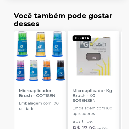
Você também pode gostar
desses
OFERTA
Microaplicador
Microaplicador Kg
B
Brush
-
COTISEN
Brush
-
KG
D
SORENSEN
P
Embalagem com 100
-
Embalagem com 100
E
unidades.
aplicadores
u
a partir de
:
d
R$ 17,09
no
Pix