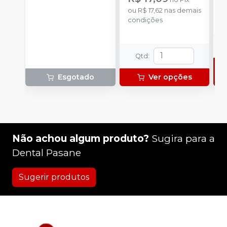
ou
R$ 17,62
nas demais
o
condições
d
Qtd
:
Esgotado
Ver opções
Não achou algum produto?
Sugira para a
Dental Pasane
Sugerir produtos