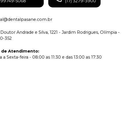
) 99749-5068
(17) 3279-3900
tual@dentalpasane.com.br
Doutor Andrade e Silva, 1221 - Jardim Rodrigues, Olímpia -
00-352
o de Atendimento
:
a Sexta-feira - 08:00 as 11:30 e das 13:00 as 17:30