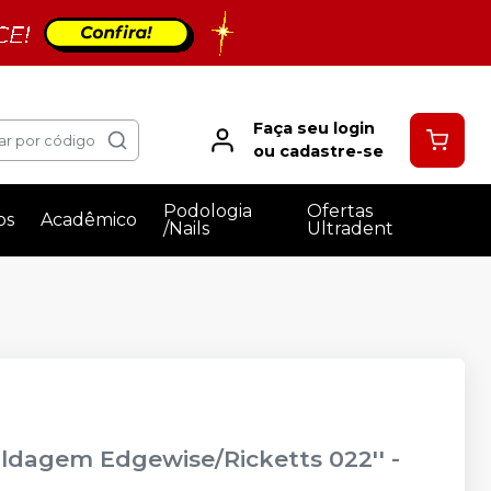
Faça seu login
ar por código
ou cadastre-se
Podologia
Ofertas
os
Acadêmico
/Nails
Ultradent
oldagem Edgewise/Ricketts 022''
-