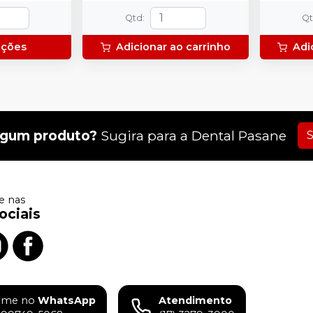
Qtd
:
Q
pções
Adicionar ao carrinho
Adi
lgum produto?
Sugira para a
Dental Pasane
S
 nas
ociais
ame no
WhatsApp
Atendimento