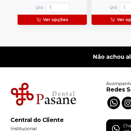
Qtd
:
Qtd
:
Ver opções
Ver o
Não achou a
Acompanhe
Redes S
Central do Cliente
Ch
Institucional