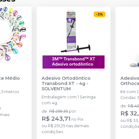
-
3
%
nte Médio
Adesivo Ortodôntico
Adesivo
Transbond XT - 4g
-
Orthoc
SOLVENTUM
,5 metros
Kit com 
Embalagem com 1 Seringa
Condac 3
com 4g.
de
:
R$ 45
x
de
:
R$ 259,35
por
:
R$ 32
mais
R$ 243,71
no
Pix
ou
R$ 33
ou
R$ 251,25
nas demais
condiçõ
condições