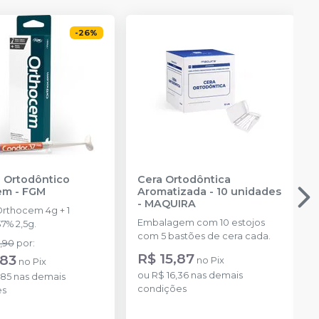
-
26
%
 Ortodôntico
Cera Ortodôntica
em
-
FGM
Aromatizada - 10 unidades
-
MAQUIRA
Orthocem 4g + 1
Embalagem com 10 estojos
7% 2,5g.
com 5 bastões de cera cada.
,90
por
:
R$ 15,87
,83
no
Pix
no
Pix
ou
R$ 16,36
nas demais
,85
nas demais
condições
es