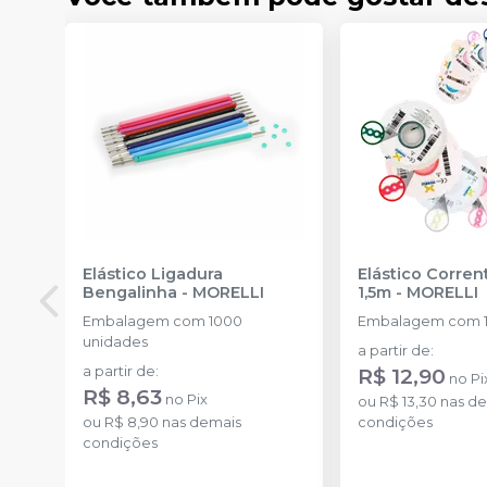
Elástico Ligadura
Elástico Corre
Bengalinha
-
MORELLI
1,5m
-
MORELLI
Embalagem com 1000
Embalagem com 1
unidades
a partir de
:
a partir de
:
R$ 12,90
no
Pi
R$ 8,63
no
Pix
ou
R$ 13,30
nas de
ou
R$ 8,90
nas demais
condições
condições