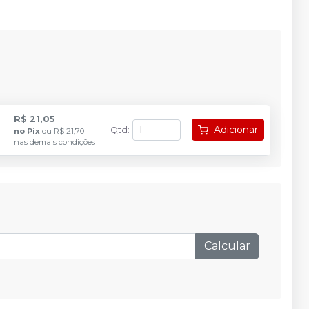
R$ 21,05
Adicionar
Qtd
:
no
Pix
ou
R$ 21,70
nas demais condições
Calcular