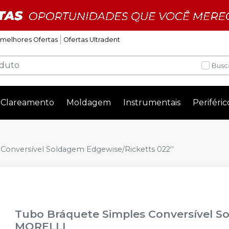
 melhores Ofertas
Ofertas Ultradent
Busc
Clareamento
Moldagem
Instrumentais
Periféric
Conversível Soldagem Edgewise/Ricketts 022''
Tubo Bráquete Simples Conversível S
MORELLI