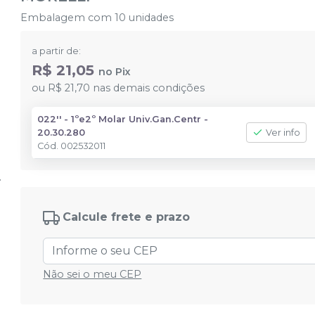
Embalagem com 10 unidades
a partir de:
R$ 21,05
no
Pix
ou
R$ 21,70
nas demais condições
022'' - 1ºe2º Molar Univ.Gan.Centr -
20.30.280
Ver info
Cód.
002532011
Calcule frete e prazo
Não sei o meu CEP