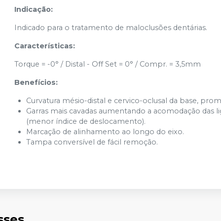
Indicação:
Indicado para o tratamento de maloclusões dentárias.
Características:
Torque = -0° / Distal - Off Set = 0° / Compr. = 3,5mm
Benefícios:
Curvatura mésio-distal e cervico-oclusal da base, pr
Garras mais cavadas aumentando a acomodação das ligad
(menor índice de deslocamento).
Marcação de alinhamento ao longo do eixo.
Tampa conversível de fácil remoção.
sses