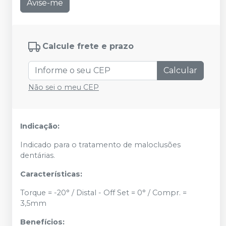
Avise-me
Calcule frete e prazo
Calcular
Não sei o meu CEP
Indicação:
Indicado para o tratamento de maloclusões
dentárias.
Características:
Torque = -20° / Distal - Off Set = 0° / Compr. =
3,5mm
Benefícios: