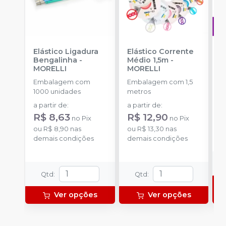
Elástico Ligadura
Elástico Corrente
A
Bengalinha
-
Médio 1,5m
-
O
MORELLI
MORELLI
T
-
Embalagem com
Embalagem com 1,5
E
1000 unidades
metros
S
a partir de
:
a partir de
:
d
R$ 8,63
R$ 12,90
R
no
Pix
no
Pix
ou
R$ 8,90
nas
ou
R$ 13,30
nas
o
demais condições
demais condições
d
Qtd
:
Qtd
:
Ver opções
Ver opções