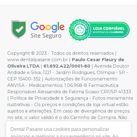
Copyright © 2023 - Todos os direitos reservados |
www.dentalpasane.com.br |
Paulo Cesar Fleury de
Oliveira LTDA
|
61.692.422/0001-60
|
Avenida Doutor
Andrade e Silva, 1221
- Jardim Rodrigues, Olímpia - SP -
CEP 15400-352 | Autorizações de Funcionamento
ANVISA - Medicamentos: 1.06.958-8 Farmacêutica
Responsável Alessandra de Fatima Sciasci CRF/SP 41333
| Política de Privacidade e Segurança - Fotos meramente
ilustrativas - Os preços e condições da loja virtual estão
sujeitos a alterações. Em caso de divergência de preços
no site, o valor válido é o do Carrinho de Compra. Não
vendemos por atacado, por isso nos reservamos o
Dental Pasane
usa cookies para personalizar
direito de não atender compras de grandes volumes
anúncios e melhorar a sua experiência no site. Ao
pelo site.
Importante:
Ofertas válidas enquanto