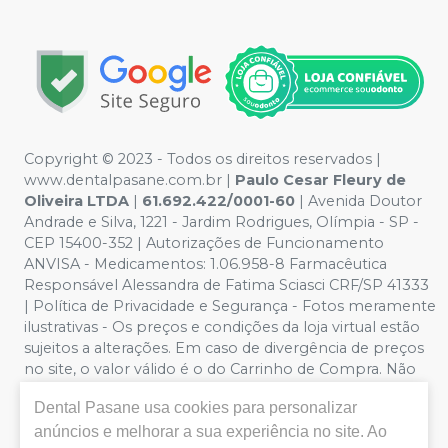
Copyright © 2023 - Todos os direitos reservados |
www.dentalpasane.com.br |
Paulo Cesar Fleury de
Oliveira LTDA
|
61.692.422/0001-60
|
Avenida Doutor
Andrade e Silva, 1221
- Jardim Rodrigues, Olímpia - SP -
CEP 15400-352 | Autorizações de Funcionamento
ANVISA - Medicamentos: 1.06.958-8 Farmacêutica
Responsável Alessandra de Fatima Sciasci CRF/SP 41333
| Política de Privacidade e Segurança - Fotos meramente
ilustrativas - Os preços e condições da loja virtual estão
sujeitos a alterações. Em caso de divergência de preços
no site, o valor válido é o do Carrinho de Compra. Não
vendemos por atacado, por isso nos reservamos o
Dental Pasane
usa cookies para personalizar
direito de não atender compras de grandes volumes
pelo site.
Importante:
Ofertas válidas enquanto
anúncios e melhorar a sua experiência no site. Ao