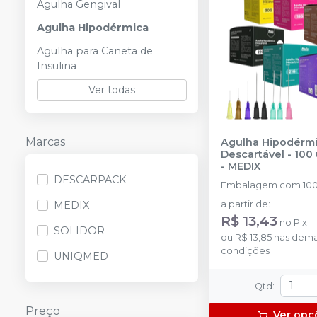
Agulha Gengival
Agulha Hipodérmica
Agulha para Caneta de
Insulina
Ver todas
Marcas
Agulha Hipodérm
Descartável - 100
-
MEDIX
DESCARPACK
Embalagem com 100
MEDIX
a partir de
:
R$ 13,43
no
Pix
SOLIDOR
ou
R$ 13,85
nas dema
condições
UNIQMED
Qtd
:
Preço
Ver opç