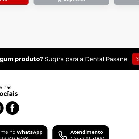
lgum produto?
Sugira para a
Dental Pasane
S
 nas
ociais
ame no
WhatsApp
Atendimento
) 99749-5068
(17) 3279-3900