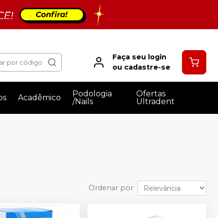
Faça seu login
ar por código
ou cadastre-se
Podologia
Ofertas
os
Acadêmico
/Nails
Ultradent
Ordenar por