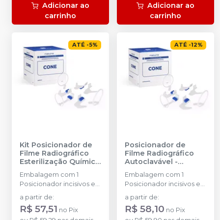
Adicionar ao
Adicionar ao
carrinho
carrinho
ATÉ
-
5
%
ATÉ
-
12
%
Kit Posicionador de
Posicionador de
Filme Radiográfico
Filme Radiográfico
Esterilização Química
Autoclavável
-
-
MAQUIRA
MAQUIRA
Embalagem com 1
Embalagem com 1
Posicionador incisivos e
Posicionador incisivos e
caninos superior e
caninos superior e
a partir de
:
a partir de
:
inferior + 1 Posicionador
inferior + 1 Posicionador
R$ 57,51
R$ 58,10
no
Pix
no
Pix
molar superior direito e
molar superior direito e