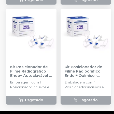
Esgotado
Esgotado
Kit Posicionador de
Kit Posicionador de
Filme Radiográfico
Filme Radiográfico
Endo+ Autoclavável
-
Endo + Quimico
-
MAQUIRA
MAQUIRA
Embalagem com 1
Embalagem com 1
Posicionador incisivos e
Posicionador incisivos e
caninos superior e
caninos superior e
inferior + 1 Posicionador
inferior + 1 Posicionador
Esgotado
Esgotado
molares superior direito
molares superior direito
e inferior esquerdo + 1
e inferior esquerdo + 1
Posicionador molares
Posicionador molares