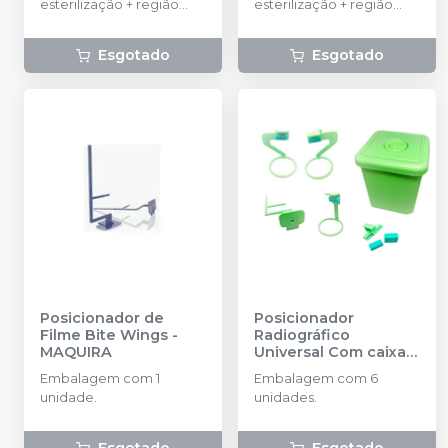
esterilização + região
esterilização + região
molar superior direito e
molar superior direito e
inferior esquerdo +
inferior esquerdo +
Esgotado
Esgotado
região de molar superior
região de molar superior
esquerdo e inferior
esquerdo e inferior
direito + incisivos centrais
direito (Incluso
superiores e inferiores +
Mordedores)
interproximal Bite Wing
(Incluso Mordedores)
Posicionador de
Posicionador
Filme Bite Wings
-
Radiográfico
MAQUIRA
Universal Com caixa
-
JON
Embalagem com 1
Embalagem com 6
unidade.
unidades.