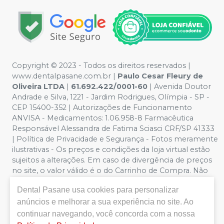
Copyright © 2023 - Todos os direitos reservados |
www.dentalpasane.com.br |
Paulo Cesar Fleury de
Oliveira LTDA
|
61.692.422/0001-60
|
Avenida Doutor
Andrade e Silva, 1221
- Jardim Rodrigues, Olímpia - SP -
CEP 15400-352 | Autorizações de Funcionamento
ANVISA - Medicamentos: 1.06.958-8 Farmacêutica
Responsável Alessandra de Fatima Sciasci CRF/SP 41333
| Política de Privacidade e Segurança - Fotos meramente
ilustrativas - Os preços e condições da loja virtual estão
sujeitos a alterações. Em caso de divergência de preços
no site, o valor válido é o do Carrinho de Compra. Não
vendemos por atacado, por isso nos reservamos o
Dental Pasane
usa cookies para personalizar
direito de não atender compras de grandes volumes
anúncios e melhorar a sua experiência no site. Ao
pelo site.
Importante:
Ofertas válidas enquanto
durarem os estoques. Vendas sujeitas a análise,
continuar navegando, você concorda com a nossa
disponibilidade e confirmação de dados pela Dental