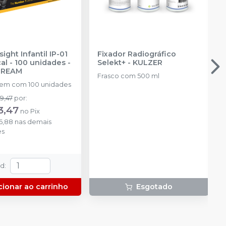
sight Infantil IP-01
Fixador Radiográfico
cal - 100 unidades
-
Selekt+
-
KULZER
TREAM
Frasco com 500 ml
em com 100 unidades
9,47
por
:
3,47
no
Pix
6,88
nas demais
es
td
:
cionar ao carrinho
Esgotado