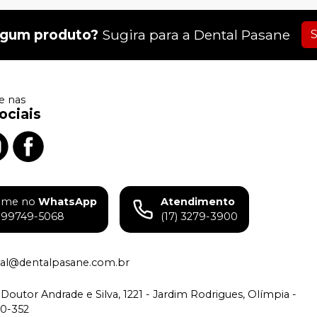
lgum produto?
Sugira para a
Dental Pasane
S
 nas
ociais
ame no
WhatsApp
Atendimento
) 99749-5068
(17) 3279-3900
tual@dentalpasane.com.br
Doutor Andrade e Silva, 1221 - Jardim Rodrigues, Olímpia -
00-352