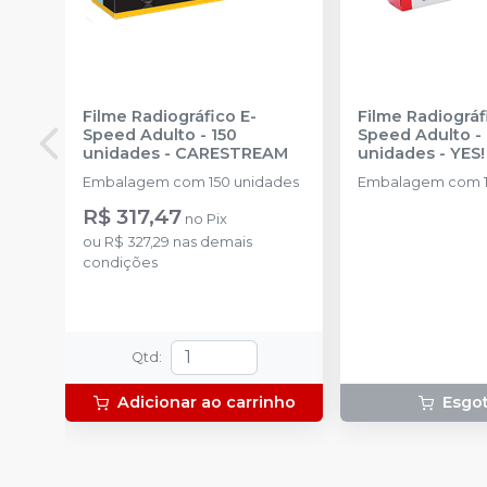
Filme Radiográfico E-
Filme Radiográf
Speed Adulto - 150
Speed Adulto - 
unidades
-
CARESTREAM
unidades
-
YES!
Embalagem com 150 unidades
R$ 317,47
no
Pix
ou
R$ 327,29
nas demais
condições
Qtd
:
Adicionar ao carrinho
Esgo