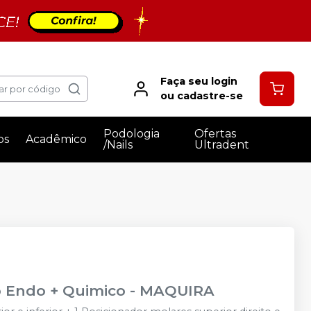
Faça seu login
ar por código
ou cadastre-se
Podologia
Ofertas
os
Acadêmico
/Nails
Ultradent
co Endo + Quimico
-
MAQUIRA