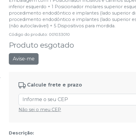
Embalagem com 1 Posicionador incisivos e caninos superio
inferior esquerdo + 1 Posicionador molares superior esquer
procedimento endodôntico e implantes (lado superior dire
procedimento endodôntico e implantes (lado superior es
(não autoclavável) + 5 Dispositivos para mordida.
Código do produto
:
001033010
Produto esgotado
Avise-me
Calcule frete e prazo
Não sei o meu CEP
Descrição: