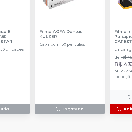
ico E-
Filme AGFA Dentus
-
Filme In
150
KULZER
Periapi
 STAR
CARES
Caixa com 150 películas.
Embalagem com 150 unidades.
Embalag
de
:
R$ 45
R$ 43
ou
R$ 44
condiçõ
Q
tado
Esgotado
Adi