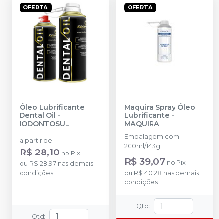
OFERTA
OFERTA
Óleo Lubrificante
Maquira Spray Óleo
Dental Oil
-
Lubrificante
-
IODONTOSUL
MAQUIRA
Embalagem com
a partir de
:
200ml/143g.
R$ 28,10
no
Pix
R$ 39,07
no
Pix
ou
R$ 28,97
nas demais
condições
ou
R$ 40,28
nas demais
condições
Qtd
:
Qtd
: